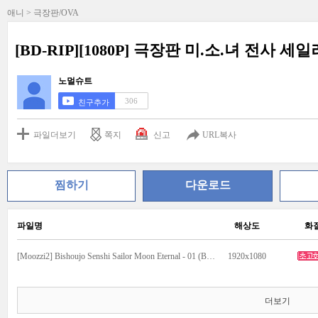
애니 > 극장판/OVA
[BD-RIP][1080P] 극장판 미.소.녀 전사 세일러 
노멀슈트
306
친구추가
파일더보기
쪽지
신고
URL복사
찜하기
다운로드
파일명
해상도
화
[Moozzi2] Bishoujo Senshi Sailor Moon Eternal - 01 (BD 1920x1080 x265-10Bit FLACx3).mkv
1920x1080
더보기