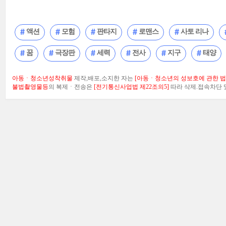
액션
모험
판타지
로맨스
사토 리나
꿈
극장판
세력
전사
지구
태양
아동ㆍ청소년성착취물
제작,배포,소지한 자는
[아동ㆍ청소년의 성보호에 관한 법률
불법촬영물등
의 복제ㆍ전송은
[전기통신사업법 제22조의5]
따라 삭제.접속차단 및