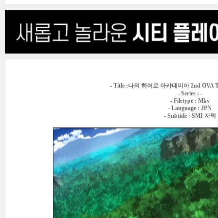
- Title :나의 히어로 아카데미아 2nd OVA Tra
- Series : -
- Filetype : Mkv
- Language : JPN
- Subtitle : SMI 자막