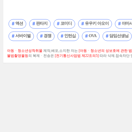
액션
판타지
코미디
유우키 아오이
야마
서바이벌
경쟁
인턴십
OVA
담임선생님
아동ㆍ청소년성착취물
제작,배포,소지한 자는
[아동ㆍ청소년의 성보호에 관한 법률
불법촬영물등
의 복제ㆍ전송은
[전기통신사업법 제22조의5]
따라 삭제.접속차단 및