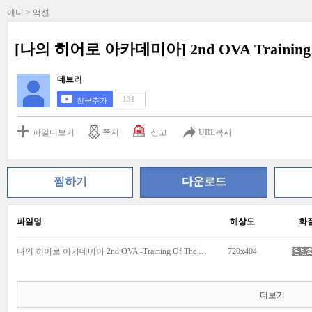
애니 > 액션
[나의 히어로 아카데미아] 2nd OVA Training O
데브리
131
친구추가
파일더보기
쪽지
신고
URL복사
찜하기
다운로드
파일명
해상도
화
나의 히어로 아카데미아 2nd OVA -Training Of The Dead-.mkv
720x404
더보기