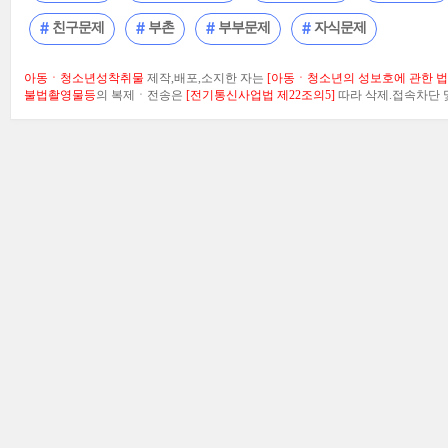
친구문제
부촌
부부문제
자식문제
아동ㆍ청소년성착취물
제작,배포,소지한 자는
[아동ㆍ청소년의 성보호에 관한 법률
불법촬영물등
의 복제ㆍ전송은
[전기통신사업법 제22조의5]
따라 삭제.접속차단 및