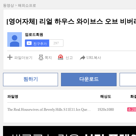
동영상 > 해외쇼프로
[영어자체] 리얼 하우스 와이브스 오브 비버리 힐
업로드회원
297
친구추가
파일더보기
쪽지
신고
URL복사
찜하기
다운로드
파일명
해상도
화
The.Real.Housewives.of.Beverly.Hills.S11E11.Ice.Queen.of.the.Desert.1080p.AMZN.WEB-DL.DDP5.1.H.264-NTb.mkv
1920x1080