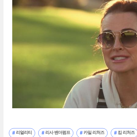
리얼리티
리사 밴더펌프
카일 리처즈
킴 리처즈