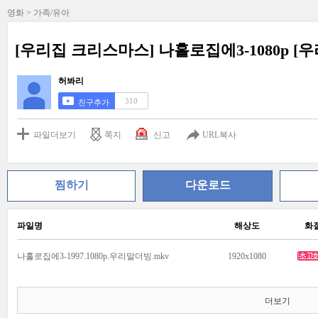
영화 > 가족/유아
[우리집 크리스마스] 나홀로집에3-1080p [
허봐리
310
친구추가
파일더보기
쪽지
신고
URL복사
찜하기
다운로드
파일명
해상도
화
나홀로집에3-1997.1080p.우리말더빙.mkv
1920x1080
더보기