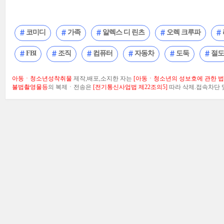
코미디
가족
알렉스 디 린츠
오렉 크루파
FBI
조직
컴퓨터
자동차
도둑
절도
아동ㆍ청소년성착취물
제작,배포,소지한 자는
[아동ㆍ청소년의 성보호에 관한 법률
불법촬영물등
의 복제ㆍ전송은
[전기통신사업법 제22조의5]
따라 삭제.접속차단 및