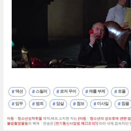
액션
스릴러
로저 무어
캐롤 부케
토폴
임무
범죄
암살
첩보
미사일
침몰
아동ㆍ청소년성착취물
제작,배포,소지한 자는
[아동ㆍ청소년의 성보호에 관한 법률
불법촬영물등
의 복제ㆍ전송은
[전기통신사업법 제22조의5]
따라 삭제.접속차단 및