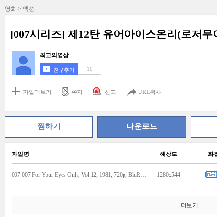
영화 > 액션
[007시리즈] 제12탄 유어아이스온리(로저무어, 개
최고의영상
10
친구추가
파일더보기
쪽지
신고
URL복사
찜하기
다운로드
파일명
해상도
화
007 007 For Your Eyes Only, Vol 12, 1981, 720p, BluRay - CtrlHD.mkv
1280x544
더보기