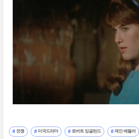
전쟁
미국드라마
로버트 잉글런드
제인 배들러