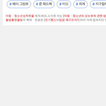
페이 그란트
준 채드윅
미드
외계
지구침
아동ㆍ청소년성착취물
제작,배포,소지한 자는
[아동ㆍ청소년의 성보호에 관한 법률
불법촬영물등
의 복제ㆍ전송은
[전기통신사업법 제22조의5]
따라 삭제.접속차단 및