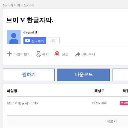
드라마 > 미국드라마
브이 V 한글자막.
dlsgus111
109
친구추가
파일더보기
쪽지
신고
URL복사
찜하기
다운로드
파일명
해상도
화
브이 V 한글자막.mkv
1920x1040
더보기