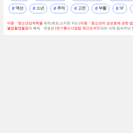
액션
소년
추억
고전
부활
SF
아동ㆍ청소년성착취물
제작,배포,소지한 자는
[아동ㆍ청소년의 성보호에 관한 법률
불법촬영물등
의 복제ㆍ전송은
[전기통신사업법 제22조의5]
따라 삭제.접속차단 및