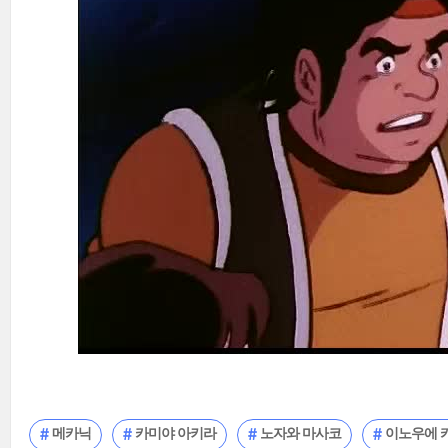
메카닉
카미야 아키라
노자와 마사코
이노우에 