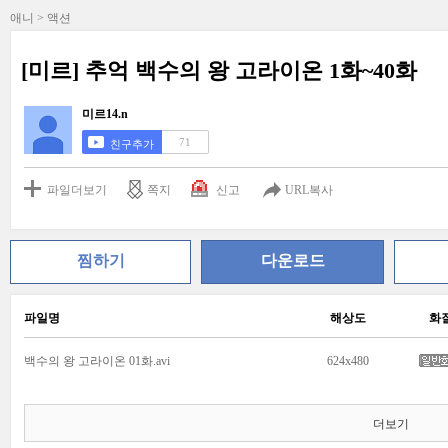
애니 > 액션
[미르] 추억 백수의 왕 고라이온 1화~40화
미르14.n
71
친구추가
파일더보기
쪽지
신고
URL복사
찜하기
다운로드
파일명
해상도
화
백수의 왕 고라이온 01화.avi
624x480
더보기