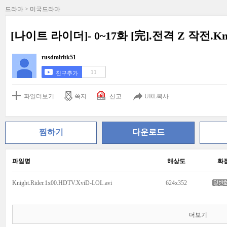
드라마 > 미국드라마
[나이트 라이더]- 0~17화 [完].전격 Z 작전.Knigh
rusdmlrltk51
11
친구추가
파일더보기
쪽지
신고
URL복사
찜하기
다운로드
파일명
해상도
화
Knight.Rider.1x00.HDTV.XviD-LOL.avi
624x352
더보기