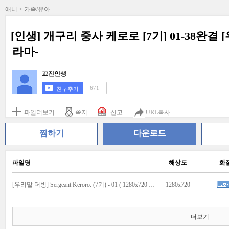
애니 > 가족/유아
[인생] 개구리 중사 케로로 [7기] 01-38완결
라마-
꼬진인생
671
친구추가
파일더보기
쪽지
신고
URL복사
찜하기
다운로드
파일명
해상도
화
[우리말 더빙] Sergeant Keroro. (7기) - 01 ( 1280x720 ).mp4
1280x720
더보기