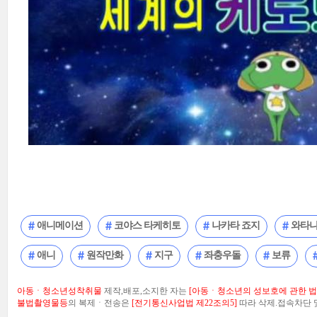
애니메이션
코야스 타케히토
나카타 죠지
와타나
애니
원작만화
지구
좌충우돌
보류
아동ㆍ청소년성착취물
제작,배포,소지한 자는
[아동ㆍ청소년의 성보호에 관한 법률
불법촬영물등
의 복제ㆍ전송은
[전기통신사업법 제22조의5]
따라 삭제.접속차단 및