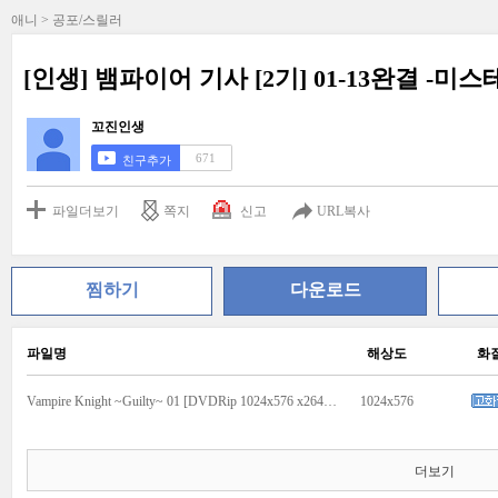
애니 > 공포/스릴러
[인생] 뱀파이어 기사 [2기] 01-13완결 -미
꼬진인생
671
친구추가
파일더보기
쪽지
신고
URL복사
찜하기
다운로드
파일명
해상도
화
Vampire Knight ~Guilty~ 01 [DVDRip 1024x576 x264 FLAC].mkv
1024x576
더보기