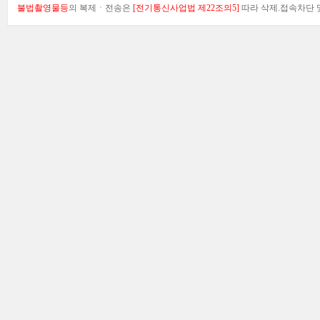
불법촬영물등
의 복제ㆍ전송은
[전기통신사업법 제22조의5]
따라 삭제.접속차단 및