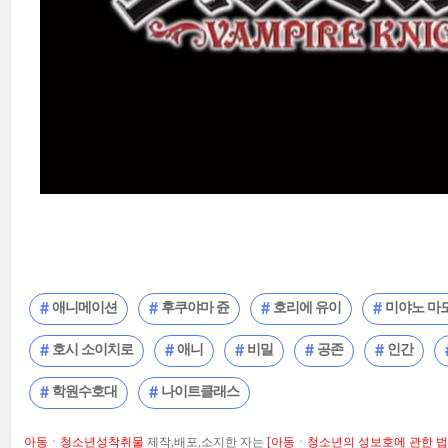
애니메이션
후쿠야마 쥰
호리에 유이
미야노 마
호시 소이치로
애니
비밀
공존
인간
학원수호대
나이트클래스
아동ㆍ청소년성착취물
제작,배포,소지한 자는
[아동ㆍ청소년의 성보호에 관한 법률