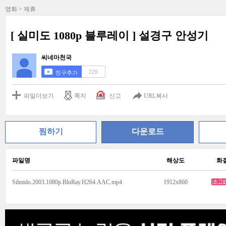
영화 > 제휴
[ 실미도 1080p 블루레이 ] 설경구 안성기
씨네마천국
220
친구추가
파일더보기
쪽지
신고
URL복사
찜하기
다운로드
파일명
해상도
화
Silmido.2003.1080p.BluRay.H264.AAC.mp4
1912x860