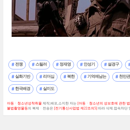
전쟁
스릴러
정재영
안성기
설경구
실화기반
리더십
북한
기억에남는
천만
한국배경
실미도
아동ㆍ청소년성착취물
제작,배포,소지한 자는
[아동ㆍ청소년의 성보호에 관한 법률
불법촬영물등
의 복제ㆍ전송은
[전기통신사업법 제22조의5]
따라 삭제.접속차단 및