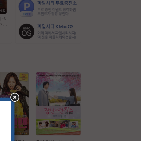
46:52
화~8
17 공
 노윤