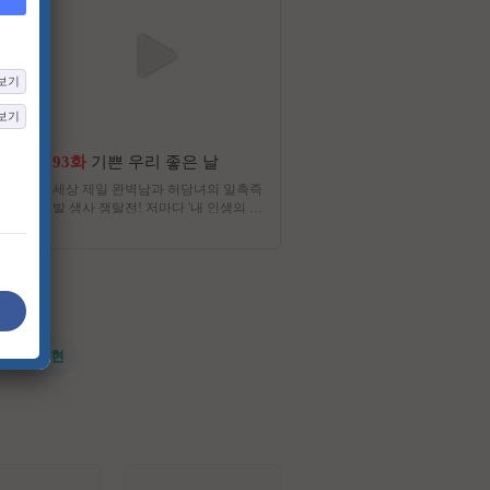
보기
보기
93화
기쁜 우리 좋은 날
4화
해피투게더 혼자가 아니어서 
세상 제일 완벽남과 허당녀의 일촉즉
‘같이’의 가치를 증명하라! 
발 생사 쟁탈전! 저마다 '내 인생의 주
야기가 하나의 노래가 되는 
인공'이 되고픈, 다양한 세대가 만들
초 스토리텔링 음악 오디션
어가는 멜로 가족 드라마
#전지현