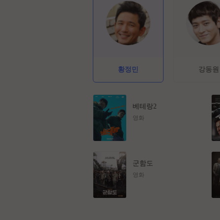
황정민
강동원
베테랑2
영화
군함도
영화