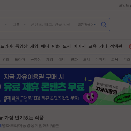
포인트 
최근 검색어
제목
드라마
동영상
게임
애니
만화
도서
이미지
교육
기타
정액관
영화
드라마
동영상
게임
애니
만화
도서
이미지
교육
키즈
금 가장 인기있는 작품
체
영화
드라마
동영상
게임
애니
웹툰