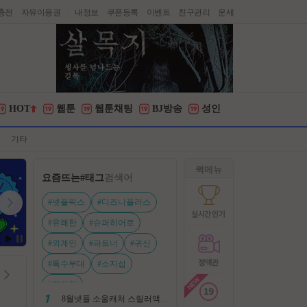
충전
자유이용권
내정보
쿠폰등록
이벤트
친구관리
운세
|
HOT
웹툰
웹툰채팅
BJ방송
성인
기타
퀵메뉴
요즘뜨는
#태그
검색어
#넷플릭스
#디즈니플러스
#유쾌한
#슈퍼히어로
#외계인
#파트너
#귀신
#특수부대
#소지섭
#전지현
8월넷플 소울캐처 스릴러액션신작 ㅡ 용 병 ㅡ 살인 조직 보복 1080P 정식자막