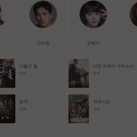
안보현
김혜수
서울의 봄
다만 악에서 구하소서
영화
영화
공작
국제시장
영화
영화