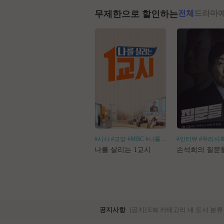
무제한으로 할인하는
전체
드라마
#시사
#교양
#MBC
#나를살리는
#인터뷰
#우리사
나를 살리는 1교시
손석희의 질문
공지사항