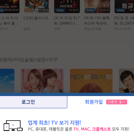
02:28:09
01:41:39
03:28:25
02:05:25
06:
] 스 파 이 더
[고전] 율리시즈
[피 의 게 임 X] 7
O6.제ㅇI미 블록
[N] 동 궁. 1
노 웨이 홈 (2
화. (260807) 10
버스터 액션대작
화. 完 (2607
1년 작품)
부작 예정
[ 핫 트 오 브 스
개) 남주혁,
/환타지
일반
오락
최신/미개봉
미니시리즈
턴 ] 공식자막 초
서
고화질 FHD 5.1
화원작
#
타임슬립
#
생존
#
우주
로그인
회원가입