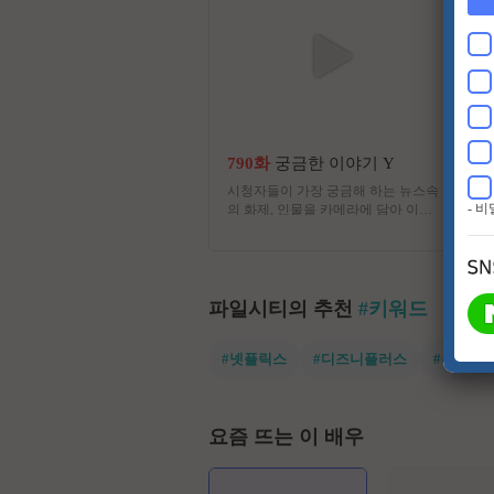
790화
궁금한 이야기 Y
시청자들이 가장 궁금해 하는 뉴스속
- 
의 화제, 인물을 카메라에 담아 이야
기의 이면에 숨어있는 'WHY'를 흥미
진진하게 풀어주는 프로그램
파일시티의 추천
#키워드
#넷플릭스
#디즈니플러스
#유쾌한
요즘 뜨는 이 배우