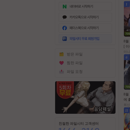
1
무
료
8월
회
[ 
원
랑 ]
미니
받은 파일
가
5.1
6
입
찜한 파일
파일 요청
8월
에 
미군
최신
스트라
11
0p
친절한 파일시티 고객센터