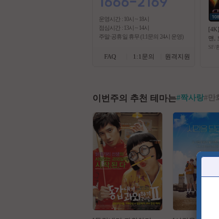
운영시간 : 10시 ~ 18시
점심시간 : 13시 ~ 14시
[4K
주말·공휴일 휴무 (1:1문의 24시 운영)
맨, 
02
SF
FAQ
1:1문의
원격지원
이번주의 추천 테마는
#
짝사랑
#
만