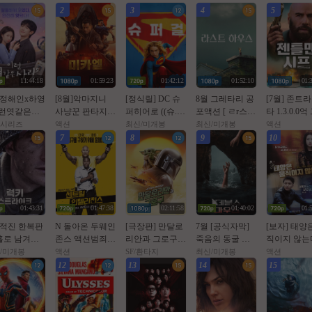
2
3
4
5
11:44:18
01:59:23
01:42:12
01:52:10
01:
 정해인x하영
[8월]악마지니
[정식릴] DC 슈
8월 그레타리 공
[7월] 존트
이런엿같은ㅅr
사냥꾼 판타지액
퍼히어로 ((슈.
포액션 [ ㄹr스트
타 1.3.0.0
 완결 1080p
션[ 미카엘 두 차
퍼.걸)) 1080p 5.1
ㅎr우스 ] 1080p
을 훔쳐라 [
시리즈
액션
최신/미개봉
최신/미개봉
액션
원의 헌터 ]완벽
공식자막
5.1 공식자막
맨 시프 ]완
7
8
9
10
자막
막
01:43:31
01:47:38
02:11:58
01:40:02
01:
 적진 한복판
N 돌아온 두웨인
[극장판] 만달로
7월 [공식자막]
[보자] 태양
홀로 남겨진
존스 액션범죄 [
리안과 그로구. 2
죽음의 동굴 목
직이지 않는다
 병사 [ 럭키
쎈투럴 잉텔ㄹ1
026 (스타워즈, 1
숨 건 생존[ 데블
1월
/미개봉
액션
SF/환타지
최신/미개봉
액션
Ol크 ] 108
전쑤 ] 공식자막
2번째 장편 실사
스 마우스 ]
12
13
14
15
 5.1 완벽자막
초고화질 FHD5.
영화)
1