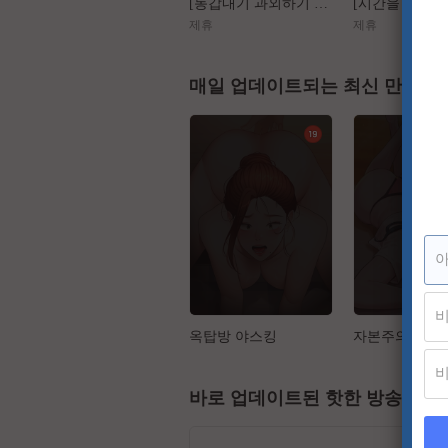
[동갑내기 과외하기 레슨2] 야매선생 Vs 열공제자
제휴
제휴
매일 업데이트되는 최신 만화
옥탑방 야스킹
자본주의 하렘
바로 업데이트된 핫한 방송