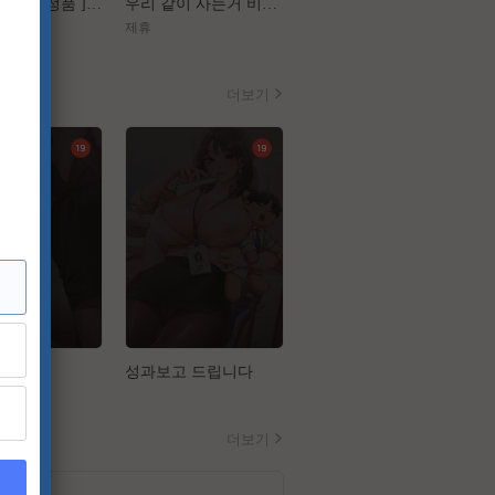
[ 플랜맨 Canrel정품 ] 정재영 한지민
우리 같이 사는거 비밀이야[장난스런 키스 더 무비 1 하이스쿨][강추]
[구세주]껌처럼 달라붙은 이 여자 좀 떼어내주소서
제휴
제휴
더보기
설
성과보고 드립니다
슬레이브 코드
더보기