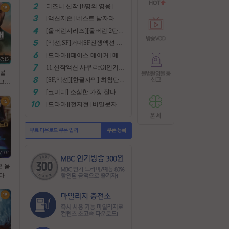
디즈니 신작 [8명의 영웅] 통합본 2022
[액션지존] 네스트 남자라면 한번쯤은 봐야지요
[울버린시리즈][울버린 2탄] 더 울버린 확장판 완벽자막
[액션,SF]거대SF전쟁액션 외계침공 손흥민출현 최강저l작진 [ 지구 저항군 ] 화질자막완벽
[드라마][페이스 메이커] 메달은 딸수없는 국가대표 [김명민.고아라]
37:15
11.신작액션 사무ㄹrOl인기작 ((귀무사 무사시)) FHD 완벽자막
라볼
[SF,액션][한글자막] 최첨단 미래특수부대 초대박 안봄후회함~ 진짜잼있어요 스샷 꼭보세요 1080
억 그림
 젠틀
[코미디] 소심한 가장 잘나가는 도둑에게 태클걸다 [소지섭.박상면]
벽자
[드라마][전지현] 비밀문자로 이어진 두 여인의 삶
51:02
은 움
 1