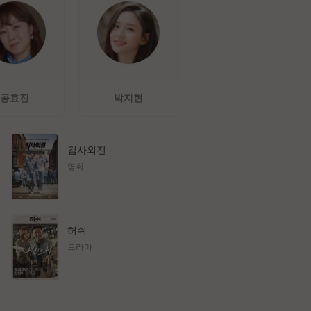
공효진
박지현
검사외전
영화
허쉬
드라마