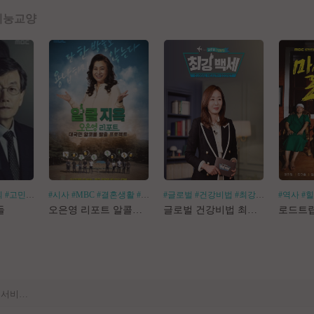
예능
교양
회
#고민거리
#분야별
#시사
#MBC
#결혼생활
#알코올중독
#글로벌
#건강비법
#최강백세
#김경화
#역사
#
[공지] 사이트 내 장기 콘텐츠 정리 작업 진행
들
오은영 리포트 알콜지옥
글로벌 건강비법 최강백세
[공지] 불법 촬영물 등 유통방지를 위한 기술적조치 적용 및 업로드 금지 안내
[공지] 불법 성인컨텐츠 등록 제재 명단 188차
[공지] E북 카테고리 내 도서 분류 서비스 변경 안내
[안내] Edge 브라우저 다운로드 경고 관련 공지