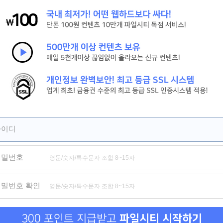
[시간을 달려서]그 시절 우리가 사랑한 소녀 강추
[피치걸] 세상 귀여운 학원물 로맨스[극찬]
[세기말의 사랑]짝사랑하는 남자의 아내와의 기묘한 동거[강추]
제휴
제휴
제휴
아이디
비밀번호
금의환향
세트업
음담패
비밀번호 확인
300 포인트 지급받고
파일시티 시작하기