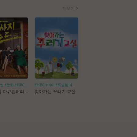
더보기
힐링
#문화
#MBC
#MBC
#아이
#특별한여행
#어린이체험
#나혼산
#1인가구
#1인가정
#독
로드트립 다큐멘터리 마사지로드
찾아가는 꾸러기 교실
나 혼자 산다