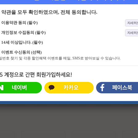
약관을 모두 확인하였으며, 전체 동의합니다.
이용약관 동의 (필수)
자세히
개인정보 수집동의 (필수)
자세히
14세 이상입니다. (필수)
2화
우주떡집
325화
이십세기 힛트쏭
이벤트 수신동의 (선택)
떡에서 요리까지! 토롱이의 계략으
대한민국 가요史가 고스란히 담긴
비밀번호 찾기 및 각종 할인혜택 이벤트를 메일, SMS로 받아보실 수 있습니다.
로 우주떡집 알바생이 된 지락이들.
KBS의 올드 케이팝 프로그램을 소환
본격 강제취업 식당 노동 어드벤처!
하고 재해석하여 대중이 원하는 뉴트
로 가요의 갈증을 해소하는, 신개념
뉴트로 음악 차트쇼 프로그램
#슈퍼히어로
#외계인
#파트너
#귀신
#특수부대
#소지섭