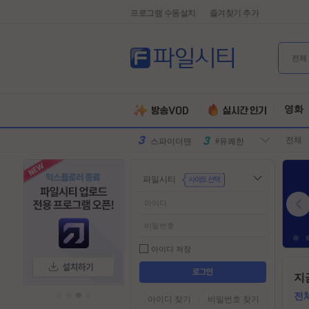
프로그램 수동설치
즐겨찾기 추가
전체
유부녀킬러
#전지현
군체
#넷플릭스
영화
원피스
#디즈니플
전체
러스
스파이더맨
#유쾌한
슈퍼걸
#슈퍼히어
파일시티
로
만달로리안
#외계인
동궁
#파트너
김부장
#귀신
악마는프라
#특수부대
아이디 저장
다를입는다
디스클로저
#소지섭
들
지
어
데이
유부녀킬러
#전지현
가
전
아이디 찾기
비밀번호 찾기
군체
#넷플릭스
기