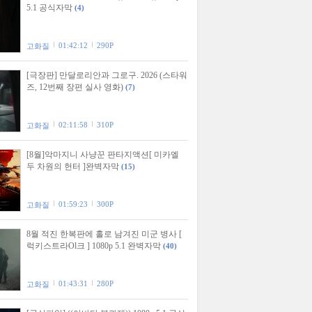
5.1 공식자막
(4)
01:42:12
290P
고화질
[극장판] 만달로리안과 그로구. 2026 (스타워
즈, 12번째 장편 실사 영화)
(7)
02:11:58
310P
고화질
[8월]악마지니 사냥꾼 판타지액션[ 미카엘
두 차원의 헌터 ]완벽자막
(15)
01:59:23
300P
고화질
8월 적진 한복판에 홀로 남겨진 미군 병사 [
럭키스트라Ol크 ] 1080p 5.1 완벽자막
(40)
01:43:31
280P
고화질