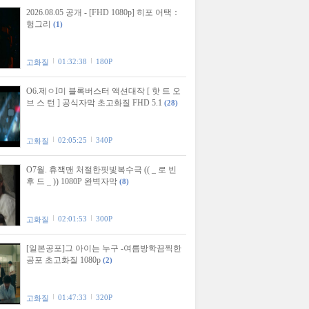
2026.08.05 공개 - [FHD 1080p] 히포 어택：
헝그리
(1)
01:32:38
180P
고화질
O6.제ㅇI미 블록버스터 액션대작 [ 핫 트 오
브 스 턴 ] 공식자막 초고화질 FHD 5.1
(28)
02:05:25
340P
고화질
O7월. 휴잭맨 처절한핏빛복수극 (( _ 로 빈
후 드 _ )) 1080P 완벽자막
(8)
02:01:53
300P
고화질
[일본공포]그 아이는 누구 -여름방학끔찍한
공포 초고화질 1080p
(2)
01:47:33
320P
고화질