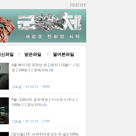
FILECITY
최신파일
받은파일
열어본파일
8월 북미1위 2026년 최고호러 [ Ol블ㄷㅓl드
번 ] 1080p 5.1 완벽자막
(4)
01:50:31
300P
고화질
8월 그레타리 공포액션 [ ㄹr스트ㅎr우스 ]
1080p 5.1 공식자막
(5)
01:52:10
270P
고화질
[정식릴] DC 슈퍼히어로 ((슈.퍼.걸)) 1080p