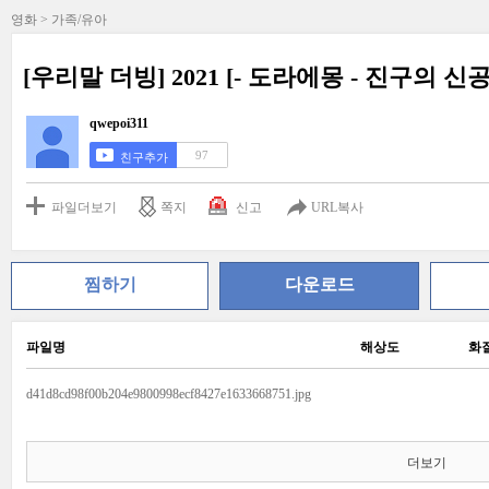
영화 > 가족/유아
[우리말 더빙] 2021 [- 도라에몽 - 진구의 신공룡
qwepoi311
97
친구추가
파일더보기
쪽지
신고
URL복사
찜하기
다운로드
파일명
해상도
화
d41d8cd98f00b204e9800998ecf8427e1633668751.jpg
더보기