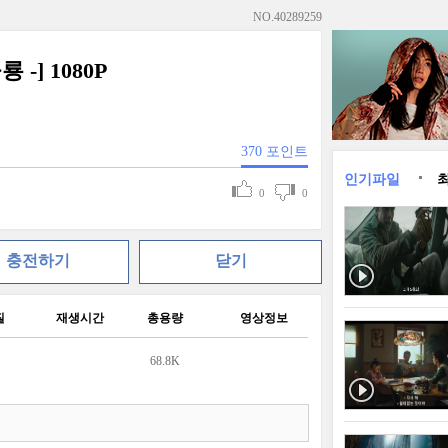
NO.
40289259
 -] 1080P
370
포인트
인기파일
0
0
충전하기
닫기
질
재생시간
총용량
영상정보
68.8K