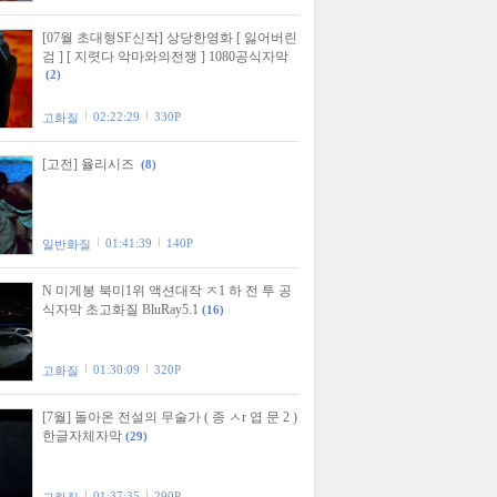
[07월 초대형SF신작] 상당한영화 [ 잃어버린
검 ] [ 지렷다 악마와의전쟁 ] 1080공식자막
(2)
02:22:29
330P
고화질
[고전] 율리시즈
(8)
01:41:39
140P
일반화질
N 미게봉 북미1위 액션대작 ㅈ1 하 전 투 공
식자막 초고화질 BluRay5.1
(16)
01:30:09
320P
고화질
[7월] 돌아온 전설의 무술가 ( 종 ㅅr 엽 문 2 )
한글자체자막
(29)
01:37:35
290P