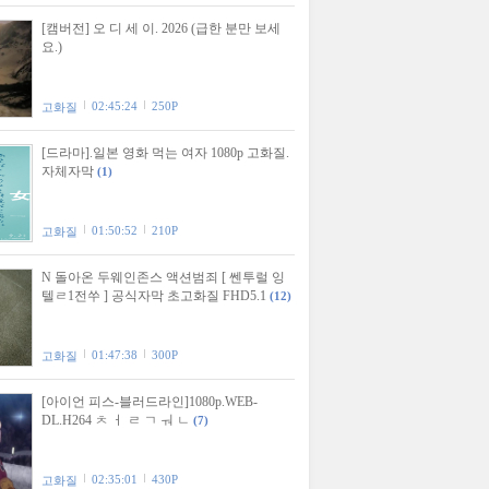
[캠버전] 오 디 세 이. 2026 (급한 분만 보세
요.)
02:45:24
250P
고화질
[드라마].일본 영화 먹는 여자 1080p 고화질.
자체자막
(1)
01:50:52
210P
고화질
N 돌아온 두웨인존스 액션범죄 [ 쎈투럴 잉
텔ㄹ1전쑤 ] 공식자막 초고화질 FHD5.1
(12)
01:47:38
300P
고화질
[아이언 피스-블러드라인]1080p.WEB-
DL.H264 ㅊ ㅓ ㄹ ㄱ ㅝ ㄴ
(7)
02:35:01
430P
고화질