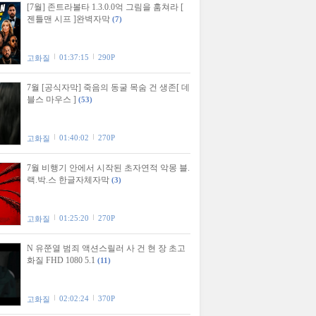
[7월] 존트라볼타 1.3.0.0억 그림을 훔쳐라 [
젠틀맨 시프 ]완벽자막
(7)
01:37:15
290P
고화질
7월 [공식자막] 죽음의 동굴 목숨 건 생존[ 데
블스 마우스 ]
(53)
01:40:02
270P
고화질
7월 비행기 안에서 시작된 초자연적 악몽 블.
랙.박.스 한글자체자막
(3)
01:25:20
270P
고화질
N 유쭌열 범죄 액션스릴러 사 건 현 장 초고
화질 FHD 1080 5.1
(11)
02:02:24
370P
고화질