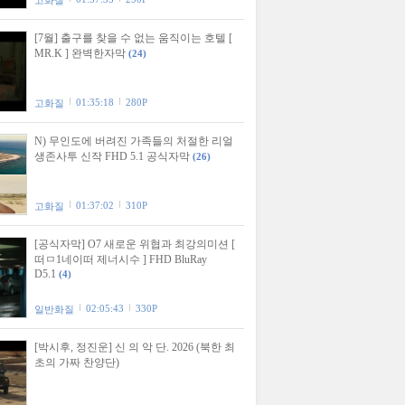
고화질
[7월] 출구를 찾을 수 없는 움직이는 호텔 [
MR.K ] 완벽한자막
(24)
01:35:18
280P
고화질
N) 무인도에 버려진 가족들의 처절한 리얼
생존사투 신작 FHD 5.1 공식자막
(26)
01:37:02
310P
고화질
[공식자막] O7 새로운 위협과 최강의미션 [
떠ㅁ1네이떠 제너시수 ] FHD BluRay
D5.1
(4)
02:05:43
330P
일반화질
[박시후, 정진운] 신 의 악 단. 2026 (북한 최
초의 가짜 찬양단)