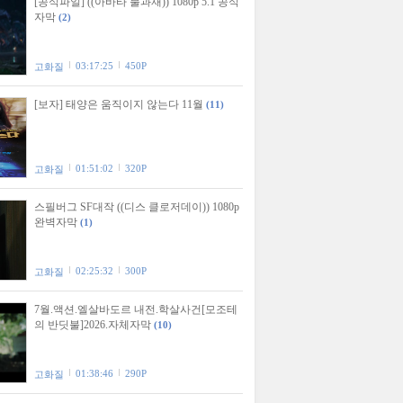
[공식파일] ((아바타 불과재)) 1080p 5.1 공식
자막
(2)
03:17:25
450P
고화질
[보자] 태양은 움직이지 않는다 11월
(11)
01:51:02
320P
고화질
스필버그 SF대작 ((디스 클로저데이)) 1080p
완벽자막
(1)
02:25:32
300P
고화질
7월.액션.엘살바도르 내전.학살사건[모조테
의 반딧불]2026.자체자막
(10)
01:38:46
290P
고화질