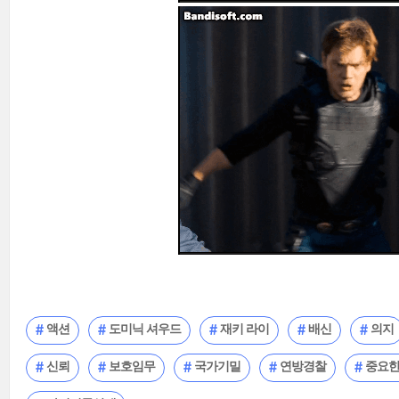
액션
도미닉 셔우드
재키 라이
배신
의지
신뢰
보호임무
국가기밀
연방경찰
중요