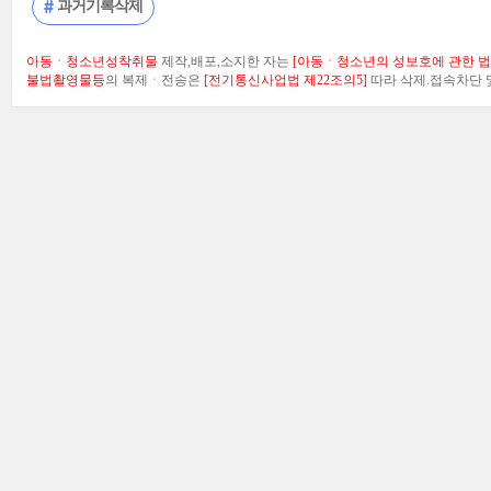
과거기록삭제
아동ㆍ청소년성착취물
제작,배포,소지한 자는
[아동ㆍ청소년의 성보호에 관한 법률
불법촬영물등
의 복제ㆍ전송은
[전기통신사업법 제22조의5]
따라 삭제.접속차단 및