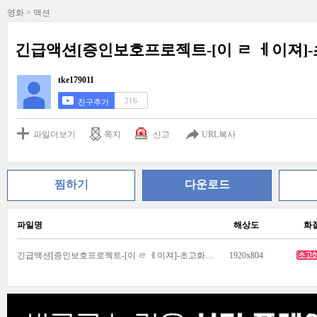
영화 > 액션
긴급액션[증인보호프로젝트-[이 ㄹ ㅔ이져
tke179011
216
친구추가
파일더보기
쪽지
신고
URL복사
찜하기
다운로드
파일명
해상도
화
긴급액션[증인보호프로젝트-[이 ㄹ ㅔ이져]-초고화질완벽자체자막.mp4
1920x804