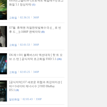
라Ol언고슬리SF-[프로잭트 헤일매ㄹl]-초고
화질 5.1 정상자막
(1)
02:36:31
360P
고화질
O7월. 휴잭맨 처절한핏빛복수극 (( _ 로 빈
후 드 _ )) 1080P 완벽자막
(8)
02:01:53
300P
고화질
O6.제ㅇI미 블록버스터 액션대작 [ 핫 트 오
브 스 턴 ] 공식자막 초고화질 FHD 5.1
(26)
02:05:25
340P
고화질
[공식자막] O7 새로운 위협과 최강의미션 [
떠ㅁ1네이떠 제너시수 ] FHD BluRay
D5.1
(4)
02:05:43
330P
일반화질