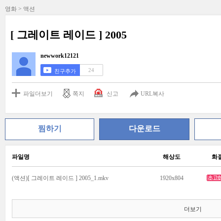
영화 > 액션
[ 그레이트 레이드 ] 2005
newwork12121
24
친구추가
파일더보기
쪽지
신고
URL복사
찜하기
다운로드
파일명
해상도
화
(액션)[ 그레이트 레이드 ] 2005_1.mkv
1920x804
더보기