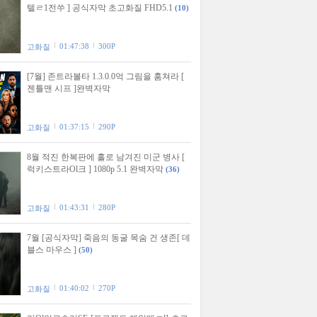
텔ㄹ1전쑤 ] 공식자막 초고화질 FHD5.1
(10)
01:47:38
300P
고화질
[7월] 존트라볼타 1.3.0.0억 그림을 훔쳐라 [
젠틀맨 시프 ]완벽자막
01:37:15
290P
고화질
8월 적진 한복판에 홀로 남겨진 미군 병사 [
럭키스트라Ol크 ] 1080p 5.1 완벽자막
(36)
01:43:31
280P
고화질
7월 [공식자막] 죽음의 동굴 목숨 건 생존[ 데
블스 마우스 ]
(50)
01:40:02
270P
고화질