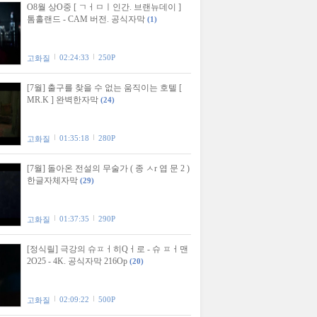
O8월 상O중 [ ㄱㅓㅁㅣ인간. 브랜뉴데이 ]
톰홀랜드 - CAM 버전. 공식자막
(1)
02:24:33
250P
고화질
[7월] 출구를 찾을 수 없는 움직이는 호텔 [
MR.K ] 완벽한자막
(24)
01:35:18
280P
고화질
[7월] 돌아온 전설의 무술가 ( 종 ㅅr 엽 문 2 )
한글자체자막
(29)
01:37:35
290P
고화질
[정식릴] 극강의 슈ㅍㅓ히Qㅓ로 - 슈 ㅍㅓ맨
2O25 - 4K. 공식자막 216Op
(20)
02:09:22
500P
고화질