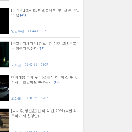
[드라마][전지현] 비밀문자로 이어진 두 여인
의 삶
(45)
01:44:16
270P
일반화질
[공포] [자체자막] 링스 - 링 이후 13년.공포
는 멈추지 않는다
(57)
01:42:11
310P
고화질
N 미게봉 북미1위 액션대작 ㅈ1 하 전 투 공
식자막 초고화질 BluRay5.1
(16)
01:30:09
320P
고화질
[박시후, 정진운] 신 의 악 단. 2026 (북한 최
초의 가짜 찬양단)
01:46:54
320P