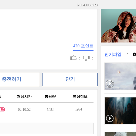
NO.
43038523
420
포인트
인기파일
0
0
충전하기
닫기
질
재생시간
총용량
영상정보
h264
02:10:52
4.1G