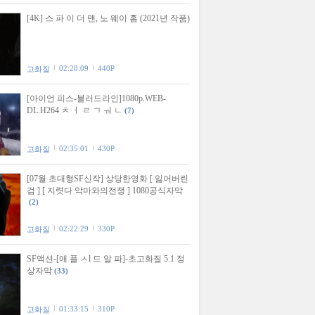
[4K] 스 파 이 더 맨, 노 웨이 홈 (2021년 작품)
02:28:09
440P
고화질
[아이언 피스-블러드라인]1080p.WEB-
DL.H264 ㅊ ㅓ ㄹ ㄱ ㅝ ㄴ
(7)
02:35:01
430P
고화질
[07월 초대형SF신작] 상당한영화 [ 잃어버린
검 ] [ 지렷다 악마와의전쟁 ] 1080공식자막
(2)
02:22:29
330P
고화질
SF액션-[애 플 ㅅl 드 알 파]-초고화질 5.1 정
상자막
(33)
01:33:15
310P
고화질