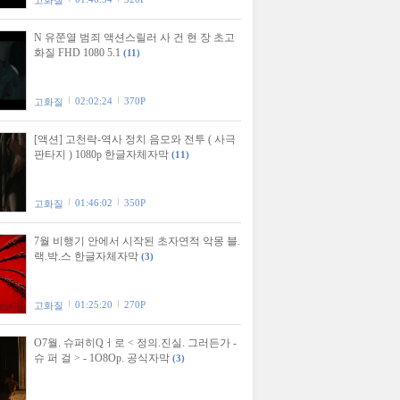
고화질
N 유쭌열 범죄 액션스릴러 사 건 현 장 초고
화질 FHD 1080 5.1
(11)
02:02:24
370P
고화질
[액션] 고천락-역사 정치 음모와 전투 ( 사극
판타지 ) 1080p 한글자체자막
(11)
01:46:02
350P
고화질
7월 비행기 안에서 시작된 초자연적 악몽 블.
랙.박.스 한글자체자막
(3)
01:25:20
270P
고화질
O7월. 슈퍼히Qㅓ로 < 정의.진실. 그러든가 -
슈 퍼 걸 > - 1O8Op. 공식자막
(3)