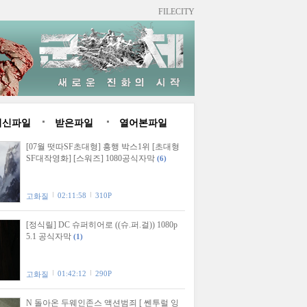
FILECITY
최신파일
받은파일
열어본파일
[07월 떳따SF초대형] 흥행 박스1위 [초대형
SF대작영화] [스워즈] 1080공식자막
(6)
02:11:58
310P
고화질
[정식릴] DC 슈퍼히어로 ((슈.퍼.걸)) 1080p
5.1 공식자막
(1)
01:42:12
290P
고화질
N 돌아온 두웨인존스 액션범죄 [ 쎈투럴 잉