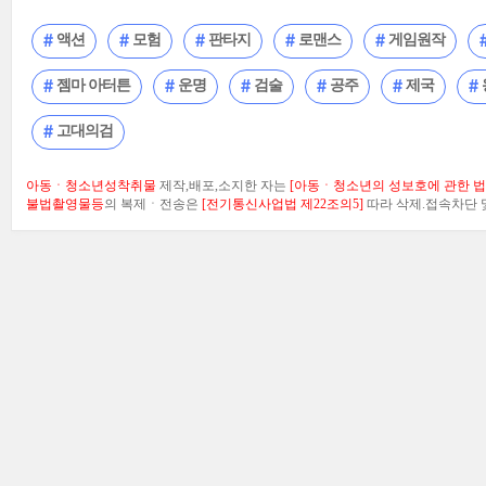
액션
모험
판타지
로맨스
게임원작
젬마 아터튼
운명
검술
공주
제국
고대의검
아동ㆍ청소년성착취물
제작,배포,소지한 자는
[아동ㆍ청소년의 성보호에 관한 법률
불법촬영물등
의 복제ㆍ전송은
[전기통신사업법 제22조의5]
따라 삭제.접속차단 및