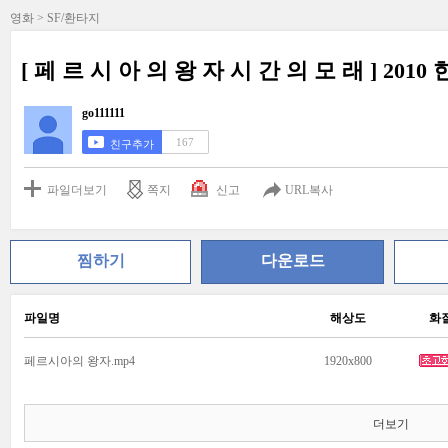
영화 > SF/환타지
[ 페 르 시 아 의 왕 자 시 간 의 모 래 ] 201
go111111
167
친구추가
파일더보기
쪽지
신고
URL복사
찜하기
다운로드
파일명
해상도
화
페르시아의 왕자.mp4
1920x800
더보기