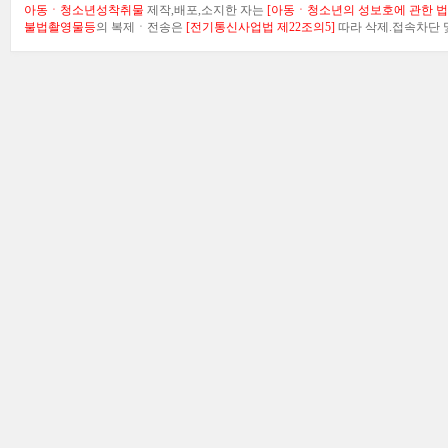
아동ㆍ청소년성착취물
제작,배포,소지한 자는
[아동ㆍ청소년의 성보호에 관한 법률
불법촬영물등
의 복제ㆍ전송은
[전기통신사업법 제22조의5]
따라 삭제.접속차단 및