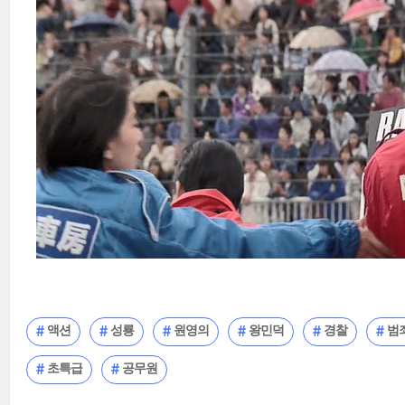
액션
성룡
원영의
왕민덕
경찰
범
초특급
공무원