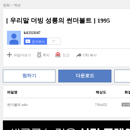
영화 > 액션
[ 우리말 더빙 성룡의 썬더볼트 ] 1995
ki12121147
37
친구추가
파일더보기
쪽지
신고
URL복사
찜하기
다운로드
파일명
해상도
화
썬더볼트.mkv
716x432