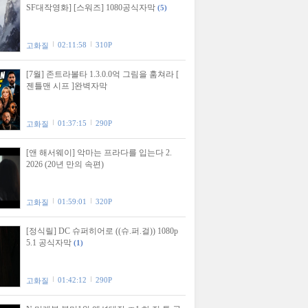
SF대작영화] [스워즈] 1080공식자막
(5)
02:11:58
310P
고화질
[7월] 존트라볼타 1.3.0.0억 그림을 훔쳐라 [
젠틀맨 시프 ]완벽자막
01:37:15
290P
고화질
[앤 해서웨이] 악마는 프라다를 입는다 2.
2026 (20년 만의 속편)
01:59:01
320P
고화질
[정식릴] DC 슈퍼히어로 ((슈.퍼.걸)) 1080p
5.1 공식자막
(1)
01:42:12
290P
고화질