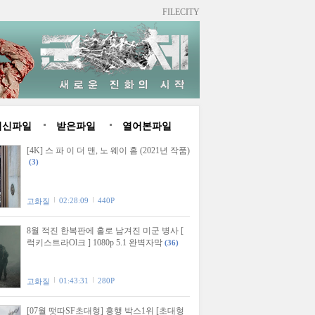
FILECITY
최신파일
받은파일
열어본파일
[4K] 스 파 이 더 맨, 노 웨이 홈 (2021년 작품)
(3)
02:28:09
440P
고화질
8월 적진 한복판에 홀로 남겨진 미군 병사 [
럭키스트라Ol크 ] 1080p 5.1 완벽자막
(36)
01:43:31
280P
고화질
[07월 떳따SF초대형] 흥행 박스1위 [초대형