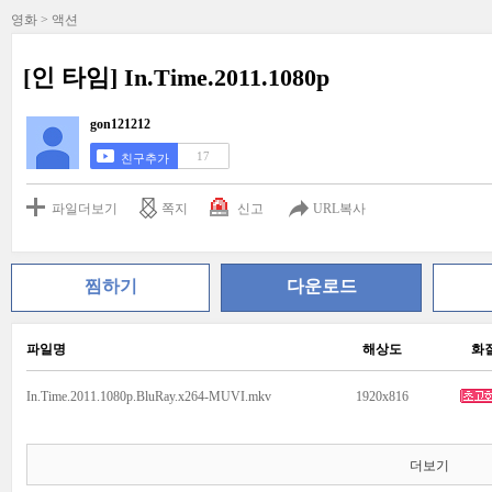
영화 > 액션
[인 타임] In.Time.2011.1080p
gon121212
17
친구추가
파일더보기
쪽지
신고
URL복사
찜하기
다운로드
파일명
해상도
화
In.Time.2011.1080p.BluRay.x264-MUVI.mkv
1920x816
더보기