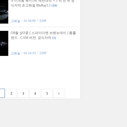
N 미게봉 북미1위 액션대작 ㅈ1 하 전 투 공
식자막 초고화질 BluRay5.1
(16)
01:30:09
320P
고화질
O8월 상O중 [ 스파이더맨 브랜뉴데이 ] 톰홀
랜드 - CAM 버전. 공식자막
(1)
02:24:33
250P
고화질
1
2
3
4
5
>