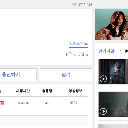
NO.
47371316
410
포인트
인기파일
0
0
충전하기
닫기
질
재생시간
총용량
영상정보
h264
01:49:16
4G