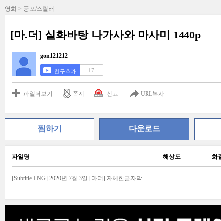
영화 > 공포/스릴러
[마.더] 실화바탕 나가사와 마사미 1440p
gon121212
17
친구추가
파일더보기
쪽지
신고
URL복사
찜하기
다운로드
파일명
해상도
화
[Subtitle-LNG] 2020년 7월 3일 [마더] 자체한글자막 - 1440p.mp4