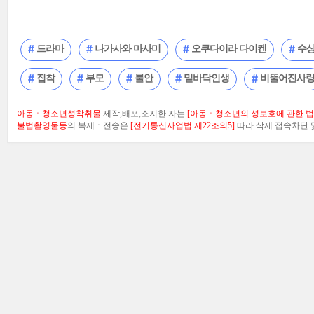
드라마
나가사와 마사미
오쿠다이라 다이켄
수
집착
부모
불안
밑바닥인생
비뚤어진사
아동ㆍ청소년성착취물
제작,배포,소지한 자는
[아동ㆍ청소년의 성보호에 관한 법률
불법촬영물등
의 복제ㆍ전송은
[전기통신사업법 제22조의5]
따라 삭제.접속차단 및