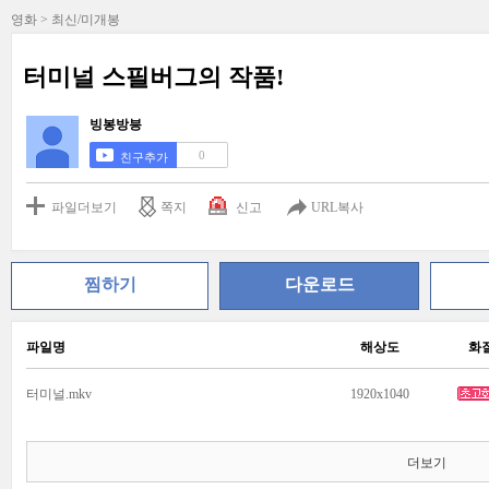
영화 > 최신/미개봉
터미널 스필버그의 작품!
빙봉방븡
0
친구추가
파일더보기
쪽지
신고
URL복사
찜하기
다운로드
파일명
해상도
화
터미널.mkv
1920x1040
더보기