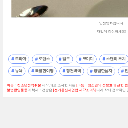
인생영화입니다.
재밌게 감상하세요!
드라마
로맨스
멜로
코미디
스탠리 투치
뉴욕
특별한여행
청천벽력
평범한남자
아동ㆍ청소년성착취물
제작,배포,소지한 자는
[아동ㆍ청소년의 성보호에 관한 법률
불법촬영물등
의 복제ㆍ전송은
[전기통신사업법 제22조의5]
따라 삭제.접속차단 및