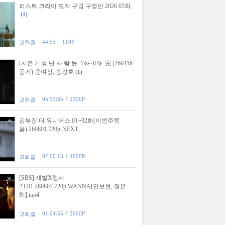
퍼스트 크라이 모자 구급 구명반 2026 03화
(1)
44:55
110P
고화질
[시즌 2] 성 난 사 람 들. 1화~8화. 完 (260416
공개) 윤여정, 송강호
(1)
05:51:35
1390P
고화질
김부장 더 유니버스.01~02화(이번주묶
음).260801.720p-NEXT
02:00:13
4000P
고화질
[SBS] 재벌X형사
2.E01.260807.720p.WANNA[안보현, 정은
채].mp4
01:04:55
2000P
고화질