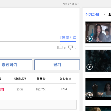
NO.
47885661
인기파일
740
포인트
0
0
충전하기
닫기
질
재생시간
총용량
영상정보
h264
23:59
822.7M