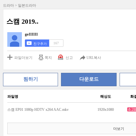
드라마 > 일본드라마
스캠 2019..
go111111
167
친구추가
파일더보기
쪽지
신고
URL복사
찜하기
다운로드
파일명
해상도
화
스캠 EP01 1080p HDTV x264 AAC.mkv
1920x1080
더보기