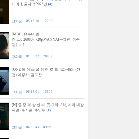
세이 한글자막 2026년
(4)
05:18:16
1220P
고화질
[MBC] 유부녀 킬
러.E03.260807.720p.WANNA[공효진, 정준
원].mp4
01:06:22
2000P
고화질
[ONE 하 이 스 쿨 히 어 로 즈] 1화~8화. (완
결) 이정하, 김도완
06:18:01
1380P
고화질
[N] 중 증 외 상 센 터. 完 (1화~8화, 자막 내장
파일) 주지훈, 추영우
(1)
06:55:43
890P
고화질