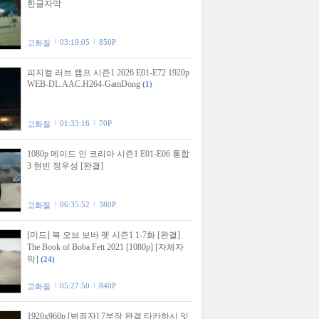
한글자막
03:19:05
850P
고화질
피지컬 러브 캠프 시즌1 2026 E01-E72 1920p
WEB-DL.AAC.H264-GamDong
(1)
01:33:16
70P
고화질
1080p 메이드 인 코리아 시즌1 E01-E06 통합
3 현빈 정우성 [완결]
06:35:52
380P
고화질
[미드] 북 오브 보바 펫 시즌1 1-7화 [완결]
The Book of Boba Fett 2021 [1080p] [자체자
막]
(24)
05:27:50
840P
고화질
1920x960p [범죄자] 7부작 완결 타카하시 잇