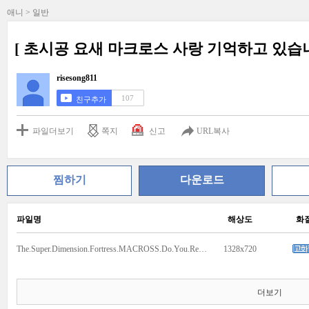
애니 > 일반
[ 초시공 요새 마크로스 사랑 기억하고 있습
risesong811
107
친구추가
파일더보기
쪽지
신고
URL복사
찜하기
다운로드
파일명
해상도
화
The.Super.Dimension.Fortress.MACROSS.Do.You.Remember.Love.1984.BD.AVC.AAC-JBS.mp4
1328x720
더보기