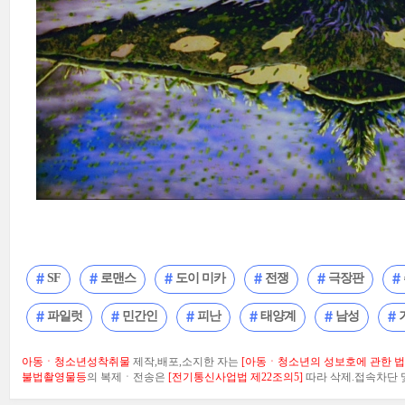
SF
로맨스
도이 미카
전쟁
극장판
파일럿
민간인
피난
태양계
남성
아동ㆍ청소년성착취물
제작,배포,소지한 자는
[아동ㆍ청소년의 성보호에 관한 법률
불법촬영물등
의 복제ㆍ전송은
[전기통신사업법 제22조의5]
따라 삭제.접속차단 및