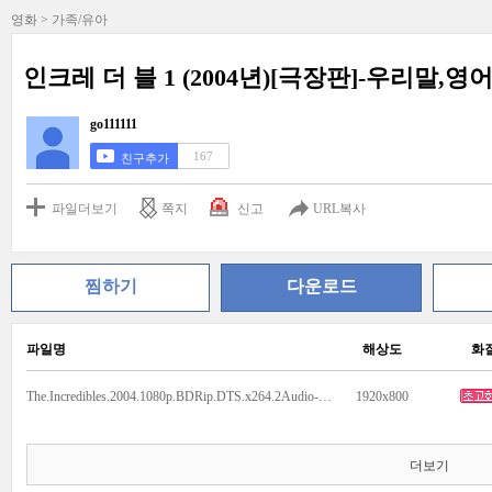
영화 > 가족/유아
인크레 더 블 1 (2004년)[극장판]-우리말,영어 
go111111
167
친구추가
파일더보기
쪽지
신고
URL복사
찜하기
다운로드
파일명
해상도
화
The.Incredibles.2004.1080p.BDRip.DTS.x264.2Audio-ShivaShanti.mkv
1920x800
더보기