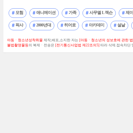
모험
애니메이션
가족
사무엘 L 잭슨
제이
픽사
2000년대
히어로
아카데미
설날
아동ㆍ청소년성착취물
제작,배포,소지한 자는
[아동ㆍ청소년의 성보호에 관한 법률
불법촬영물등
의 복제ㆍ전송은
[전기통신사업법 제22조의5]
따라 삭제.접속차단 및