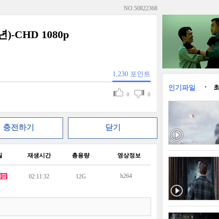
NO.
50822368
12년)-CHD 1080p
1,230
포인트
인기파일
0
0
충전하기
닫기
질
재생시간
총용량
영상정보
h264
02:11:32
12G