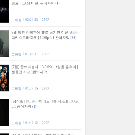
랜드 - CAM 버전. 공식자막
(1)
02:24:33
250P
고화질
8월 적진 한복판에 홀로 남겨진 미군 병사 [
럭키스트라Ol크 ] 1080p 5.1 완벽자막
(36)
01:43:31
280P
고화질
[7월] 존트라볼타 1.3.0.0억 그림을 훔쳐라 [
젠틀맨 시프 ]완벽자막
01:37:15
290P
고화질
[정식릴] DC 슈퍼히어로 ((슈.퍼.걸)) 1080p
5.1 공식자막
(1)
01:42:12
290P
고화질