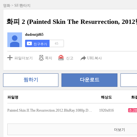
영화 > SF/환타지
화피 2 (Painted Skin The Resurrection, 20
dudrntjd65
45
친구추가
파일더보기
쪽지
신고
URL복사
찜하기
다운로드
파일명
해상도
화
Painted.Skin.II.The.Resurrection.2012.BluRay.1080p.DTS.x264-CHD.mkv
1920x816
더보기