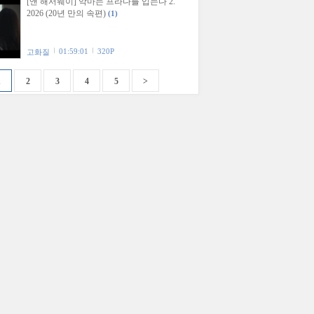
[앤 해서웨이] 악마는 프라다를 입는다 2.
2026 (20년 만의 속편)
(1)
01:59:01
320P
고화질
1
2
3
4
5
>