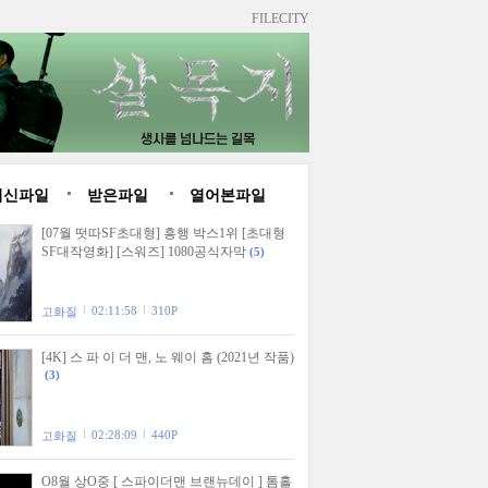
FILECITY
최신파일
받은파일
열어본파일
[07월 떳따SF초대형] 흥행 박스1위 [초대형
SF대작영화] [스워즈] 1080공식자막
(5)
02:11:58
310P
고화질
[4K] 스 파 이 더 맨, 노 웨이 홈 (2021년 작품)
(3)
02:28:09
440P
고화질
O8월 상O중 [ 스파이더맨 브랜뉴데이 ] 톰홀