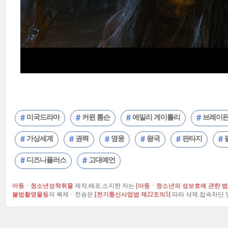
미국드라마
커윈 톰슨
에밀리 게이틀리
브레이든
가상세계
권력
영웅
왕국
판타지
디즈니플러스
고대예언
아동ㆍ청소년성착취물
제작,배포,소지한 자는
[아동ㆍ청소년의 성보호에 관한 법률
불법촬영물등
의 복제ㆍ전송은
[전기통신사업법 제22조의5]
따라 삭제.접속차단 및