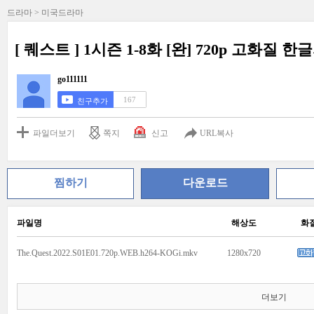
드라마 > 미국드라마
[ 퀘스트 ] 1시즌 1-8화 [완] 720p 고화질 
go111111
167
친구추가
파일더보기
쪽지
신고
URL복사
찜하기
다운로드
파일명
해상도
화
The.Quest.2022.S01E01.720p.WEB.h264-KOGi.mkv
1280x720
더보기