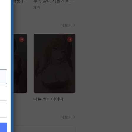
[ 플랜맨 Canrel정품 ] 정재영 한지민
우리 같이 사는거 비밀이야[장난스런 키스 더 무비 1 하이스쿨][강추]
[가화만死성]FHD 가장 익숙한 관계가 무너지는 세 번의 기묘한 순간
제휴
제휴
더보기
업
나는 뱀파이어다
아줌마 교환계획
더보기