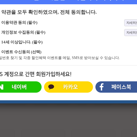
약관을 모두 확인하였으며, 전체 동의합니다.
이용약관 동의 (필수)
자세히
개인정보 수집동의 (필수)
자세히
14세 이상입니다. (필수)
169화
역전의 한방
4653화
기분 좋은 날
이벤트 수신동의 (선택)
드라마보다 더 드라마 같은 반전 인
화려함 뒤에 숨겨진 스타들의 진솔한
비밀번호 찾기 및 각종 할인혜택 이벤트를 메일, SMS로 받아보실 수 있습니다.
생 추적 스토리 프로그램
이야기와 이색 명소에서 펼쳐지는 스
타들의 특별한 체험. 그리고 유쾌한
강의, 기분 좋은 정보! 웃음과 눈물이
함께하는 명강의와 생활에 유익한 다
양한 정보가 함께 하는 프로그램
#슈퍼히어로
#외계인
#파트너
#귀신
#특수부대
#소지섭