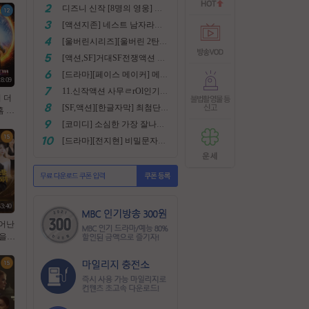
디즈니 신작 [8명의 영웅] 통합본 2022
[액션지존] 네스트 남자라면 한번쯤은 봐야지요
[울버린시리즈][울버린 2탄] 더 울버린 확장판 완벽자막
[액션,SF]거대SF전쟁액션 외계침공 손흥민출현 최강저l작진 [ 지구 저항군 ] 화질자막완벽
[드라마][페이스 메이커] 메달은 딸수없는 국가대표 [김명민.고아라]
28:09
11.신작액션 사무ㄹrOl인기작 ((귀무사 무사시)) FHD 완벽자막
이 더
[SF,액션][한글자막] 최첨단 미래특수부대 초대박 안봄후회함~ 진짜잼있어요 스샷 꼭보세요 1080
 (2
[코미디] 소심한 가장 잘나가는 도둑에게 태클걸다 [소지섭.박상면]
[드라마][전지현] 비밀문자로 이어진 두 여인의 삶
53:40
어난
을
자
 더
E70
DL.
Gam