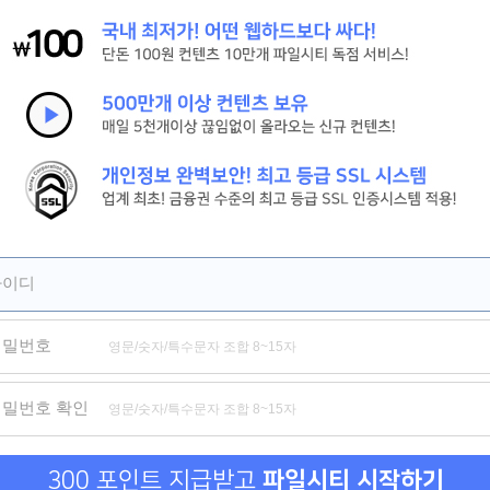
[시간을 달려서]그 시절 우리가 사랑한 소녀 강추
[피치걸] 세상 귀여운 학원물 로맨스[극찬]
[세기말의 사랑]짝사랑하는 남자의 아내와의 기묘한 동거[강추]
제휴
제휴
제휴
아이디
비밀번호
신도시 마사지
위험한 거래 그리고 옆집 여자
비밀수
비밀번호 확인
300 포인트 지급받고
파일시티 시작하기