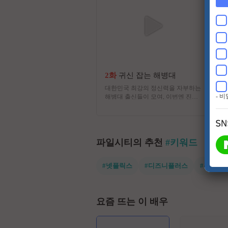
2화
귀신 잡는 해병대
대한민국 최강의 정신력을 자부하는
- 
해병대 출신들이 모여, 이번엔 진짜
귀신을 잡으러 심령 스폿으로 떠난
다! 실제 무속인들이 경험한 기이한
사건과 금기, 그리고 사람들 사이에
떠도는 괴담을 눈앞에서 확인하는 한
여름 납량 오컬트 수색 버라이어티!
파일시티의 추천
#키워드
#넷플릭스
#디즈니플러스
#유쾌한
요즘 뜨는 이 배우