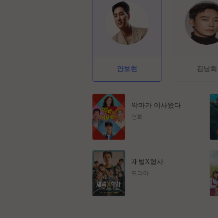
안보현
김남희
악마가 이사왔다
영화
재벌X형사
드라마