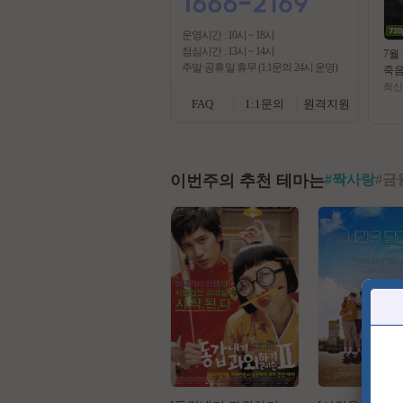
운영시간 : 10시 ~ 18시
점심시간 : 13시 ~ 14시
7월
주말·공휴일 휴무 (1:1문의 24시 운영)
죽음
숨 
최신
스 
FAQ
1:1문의
원격지원
이번주의 추천 테마는
#
짝사랑
#
금