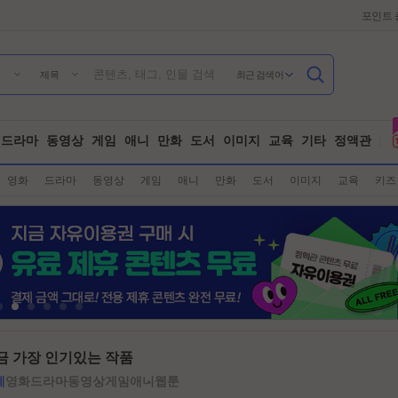
포인트 
최근 검색어
제목
드라마
동영상
게임
애니
만화
도서
이미지
교육
기타
정액관
영화
드라마
동영상
게임
애니
만화
도서
이미지
교육
키즈
금 가장 인기있는 작품
체
영화
드라마
동영상
게임
애니
웹툰