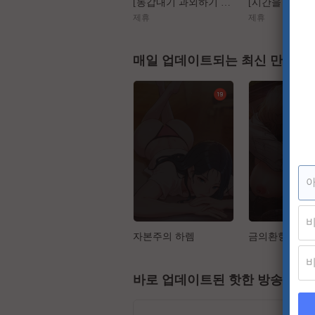
[동갑내기 과외하기 레슨2] 야매선생 Vs 열공제자
제휴
제휴
매일 업데이트되는 최신 만화
자본주의 하렘
금의환향
바로 업데이트된 핫한 방송