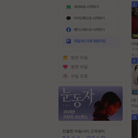
1
무
료
O8
회
ㅓㅁ
원
랜뉴
최신
받은 파일
가
랜드
6
입
전.
찜한 파일
파일 요청
[앤
마는
입는다
최신
0년
11
친절한 파일시티 고객센터