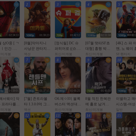
2
3
4
5
02:24:33
01:59:23
01:42:12
02:11:58
02:
월 상O중 [ ㄱ
[8월]악마지니
[정식릴] DC 슈
[07월 떳따SF초
[4K] 스 파 
ㅣ인간. 브
사냥꾼 판타지액
퍼히어로 ((슈.
대형] 흥행 박스1
맨, 노 웨이 홈
데이 ] 톰홀
션[ 미카엘 두 차
퍼.걸)) 1080p 5.1
위 [초대형SF대
021년 작품)
/미개봉
액션
최신/미개봉
최신/미개봉
SF/환타지
 - CAM 버
원의 헌터 ]완벽
공식자막
작영화] [스워즈]
7
8
9
10
 공식자막
자막
1080공식자막
01:59:01
01:37:15
02:05:25
01:43:31
01:
 해서웨이] 악
[7월] 존트라볼
O6.제ㅇI미 블록
8월 적진 한복판
이별하고 깨
 프라다를
타 1.3.0.0억 그림
버스터 액션대작
에 홀로 남겨진
시스템-여성
 2. 2026 (2
을 훔쳐라 [ 젠틀
[ 핫 트 오 브 스
미군 병사 [ 럭키
돕고 벼락부
/미개봉
액션
최신/미개봉
최신/미개봉
일반
 만의 속편)
맨 시프 ]완벽자
턴 ] 공식자막 초
스트라Ol크 ] 108
되기 시즌1 -
12
13
14
15
막
고화질 FHD 5.1
0p 5.1 완벽자막
빙 2026 E01-
1920p WEB-
AAC.H264-