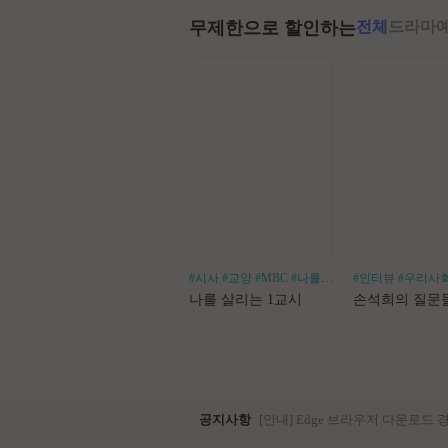
무제한으로 할인하는
전체
드라마
#시사
#교양
#MBC
#나를살리는
#인터뷰
#우리사
나를 살리는 1교시
손석희의 질문
공지사항