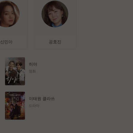
신민아
공효진
히야
영화
이태원 클라쓰
드라마