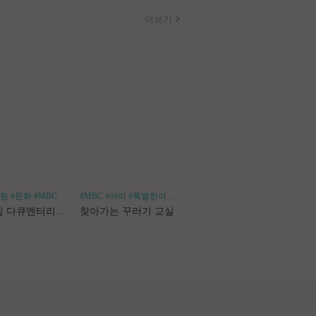
더보기
힐링
#문화
#MBC
#MBC
#아이
#특별한여행
#어린이체험
#나혼산
#1인가구
#1인가정
#독
로드트립 다큐멘터리 마사지로드
찾아가는 꾸러기 교실
나 혼자 산다