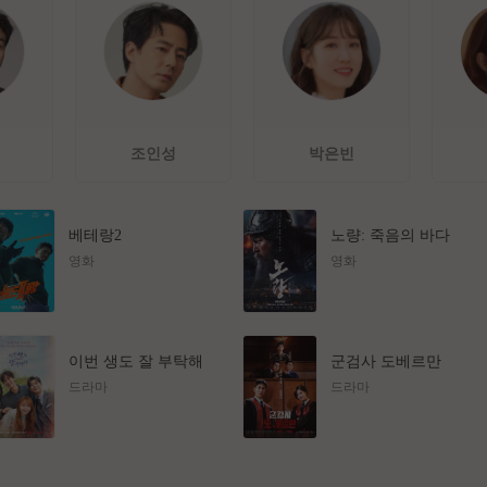
조인성
박은빈
베테랑2
노량: 죽음의 바다
영화
영화
이번 생도 잘 부탁해
군검사 도베르만
드라마
드라마