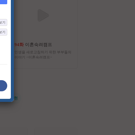
보기
보기
94화
이혼숙려캠프
235화
꼬리에 꼬리를 무는 그날 
인생을 새로고침하기 위한 부부들의
‘너’ 에게 꼭 들려주고 싶어! 
이야기 <이혼숙려캠프>
우자, 동료... 세 명의 '이야기
스로 공부하며 느낀 바를 각자
야기 친구'(가장 가까운 지인)
가장 일상적인 공간에서 1:1 
하는 방식의 프로그램
#전지현