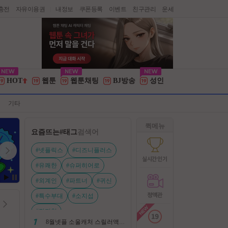
충전
자유이용권
내정보
쿠폰등록
이벤트
친구관리
운세
|
HOT
웹툰
웹툰채팅
BJ방송
성인
기타
퀵메뉴
요즘뜨는
#태그
검색어
#넷플릭스
#디즈니플러스
#유쾌한
#슈퍼히어로
#외계인
#파트너
#귀신
#특수부대
#소지섭
#전지현
8월넷플 소울캐처 스릴러액션신작 ㅡ 용 병 ㅡ 살인 조직 보복 1080P 정식자막