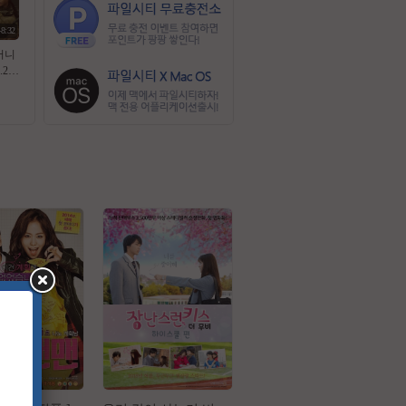
48:32
어니
202
글자