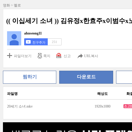
영화 > 멜로
(( 이십세기 소녀 )) 김유정x한효주x이범수x노
ahnseong11
251
친구추가
파일더보기
쪽지
신고
URL복사
찜하기
다운로드
파일명
해상도
화
20세기 소녀.mkv
1920x1080