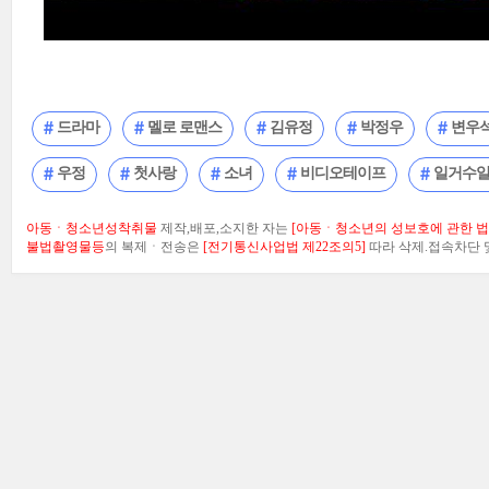
드라마
멜로 로맨스
김유정
박정우
변우
우정
첫사랑
소녀
비디오테이프
일거수
아동ㆍ청소년성착취물
제작,배포,소지한 자는
[아동ㆍ청소년의 성보호에 관한 법률
불법촬영물등
의 복제ㆍ전송은
[전기통신사업법 제22조의5]
따라 삭제.접속차단 및