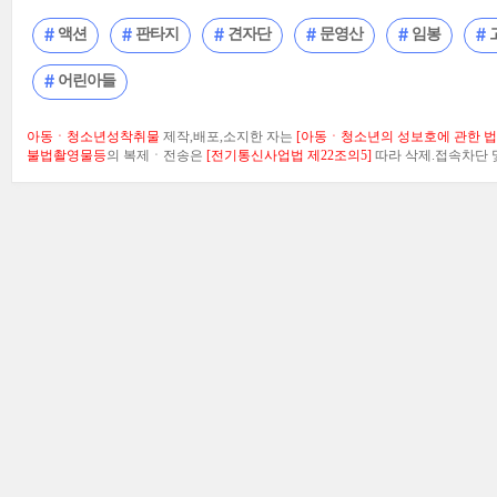
액션
판타지
견자단
문영산
임봉
어린아들
아동ㆍ청소년성착취물
제작,배포,소지한 자는
[아동ㆍ청소년의 성보호에 관한 법률
불법촬영물등
의 복제ㆍ전송은
[전기통신사업법 제22조의5]
따라 삭제.접속차단 및