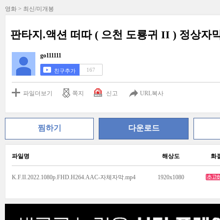
영화 > 최신/미개봉
판타지.액션 떠따 ( 으천 도룡귀 II ) 정상자막 
go111111
167
친구추가
파일더보기
쪽지
신고
URL복사
찜하기
다운로드
파일명
해상도
화
K.F.II.2022.1080p.FHD.H264.AAC-자체자막.mp4
1920x1080