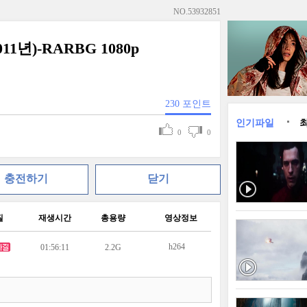
NO.
53932851
2011년)-RARBG 1080p
230
포인트
인기파일
0
0
충전하기
닫기
질
재생시간
총용량
영상정보
h264
01:56:11
2.2G