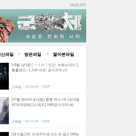
FILECITY
최신파일
받은파일
열어본파일
O8월 상O중 [ ㄱㅓㅁㅣ인간. 브랜뉴데이 ]
톰홀랜드 - CAM 버전. 공식자막
(1)
02:24:33
250P
고화질
[07월 떳따SF초대형] 흥행 박스1위 [초대형
SF대작영화] [스워즈] 1080공식자막
(6)
02:11:58
310P
고화질
[정식릴] DC 슈퍼히어로 ((슈.퍼.걸)) 1080p