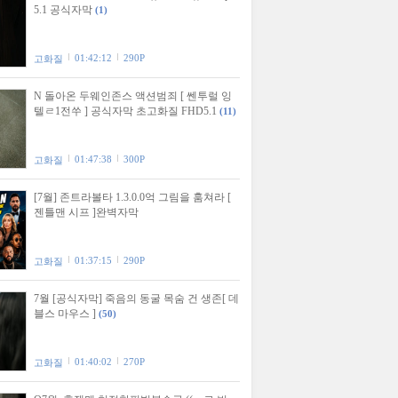
5.1 공식자막
(1)
01:42:12
290P
고화질
N 돌아온 두웨인존스 액션범죄 [ 쎈투럴 잉
텔ㄹ1전쑤 ] 공식자막 초고화질 FHD5.1
(11)
01:47:38
300P
고화질
[7월] 존트라볼타 1.3.0.0억 그림을 훔쳐라 [
젠틀맨 시프 ]완벽자막
01:37:15
290P
고화질
7월 [공식자막] 죽음의 동굴 목숨 건 생존[ 데
블스 마우스 ]
(50)
01:40:02
270P
고화질