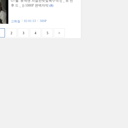
O7월. 휴잭맨 처절한핏빛복수극 (( _ 로 빈
후 드 _ )) 1080P 완벽자막
(8)
02:01:53
300P
고화질
1
2
3
4
5
>