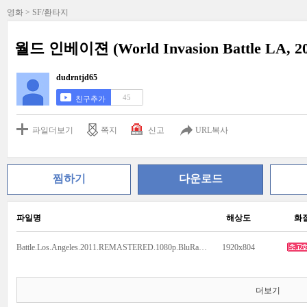
영화 > SF/환타지
월드 인베이젼 (World Invasion Battle LA, 
dudrntjd65
45
친구추가
파일더보기
쪽지
신고
URL복사
찜하기
다운로드
파일명
해상도
화
Battle.Los.Angeles.2011.REMASTERED.1080p.BluRay.H264.AAC-RARBG.mp4
1920x804
더보기