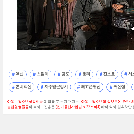
액션
스릴러
공포
호러
전소호
서
혼비백산
저주받은강시
배고픈귀신
귀신절
아동ㆍ청소년성착취물
제작,배포,소지한 자는
[아동ㆍ청소년의 성보호에 관한 법률
불법촬영물등
의 복제ㆍ전송은
[전기통신사업법 제22조의5]
따라 삭제.접속차단 및