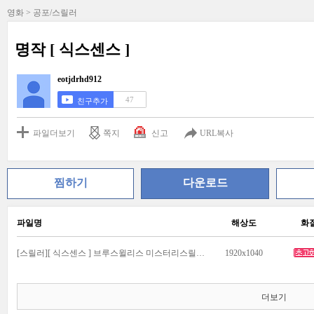
영화 > 공포/스릴러
명작 [ 식스센스 ]
eotjdrhd912
47
친구추가
파일더보기
쪽지
신고
URL복사
찜하기
다운로드
파일명
해상도
화
[스릴러][ 식스센스 ] 브루스윌리스 미스터리스릴러.mp4
1920x1040
더보기