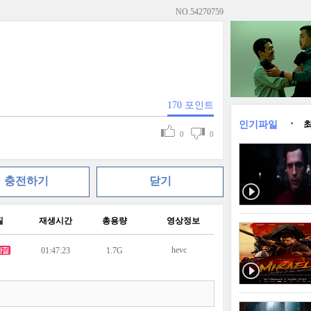
NO.
54270759
170
포인트
인기파일
0
0
충전하기
닫기
질
재생시간
총용량
영상정보
hevc
01:47:23
1.7G