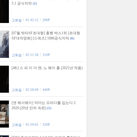
5.1 공식자막
(1)
01:42:12
290P
고화질
[07월 떳따SF초대형] 흥행 박스1위 [초대형
SF대작영화] [스워즈] 1080공식자막
(6)
02:11:58
310P
고화질
[4K] 스 파 이 더 맨, 노 웨이 홈 (2021년 작품)
02:28:09
440P
고화질
[앤 해서웨이] 악마는 프라다를 입는다 2.
2026 (20년 만의 속편)
(1)
01:59:01
320P
고화질