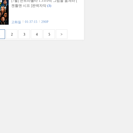
[7월] 존트라볼타 1.3.0.0억 그림을 훔쳐라 [
젠틀맨 시프 ]완벽자막
(3)
01:37:15
290P
고화질
1
2
3
4
5
>