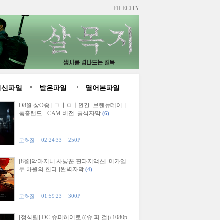
FILECITY
최신파일
받은파일
열어본파일
O8월 상O중 [ ㄱㅓㅁㅣ인간. 브랜뉴데이 ]
톰홀랜드 - CAM 버전. 공식자막
(6)
02:24:33
250P
고화질
[8월]악마지니 사냥꾼 판타지액션[ 미카엘
두 차원의 헌터 ]완벽자막
(4)
01:59:23
300P
고화질
[정식릴] DC 슈퍼히어로 ((슈.퍼.걸)) 1080p