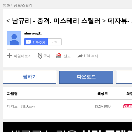
영화 > 공포/스릴러
< 남규리 - 충격. 미스테리 스릴러 > 데자뷰-
ahnseong11
250
친구추가
파일더보기
쪽지
신고
URL복사
찜하기
다운로드
파일명
해상도
화
데쟈브 - FHD.mkv
1920x1080