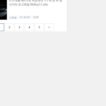
N 미게봉 북미1위 액션대작 ㅈ1 하 전 투 공
식자막 초고화질 BluRay5.1
(16)
01:30:09
320P
고화질
1
2
3
4
5
>