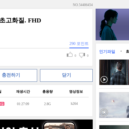
NO.
54406454
 초고화질. FHD
290
포인트
인기파일
0
0
충전하기
닫기
질
재생시간
총용량
영상정보
h264
01:27:09
2.8G