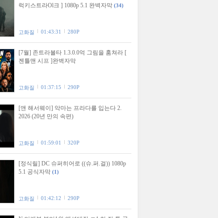
럭키스트라Ol크 ] 1080p 5.1 완벽자막
(34)
01:43:31
280P
고화질
[7월] 존트라볼타 1.3.0.0억 그림을 훔쳐라 [
젠틀맨 시프 ]완벽자막
01:37:15
290P
고화질
[앤 해서웨이] 악마는 프라다를 입는다 2.
2026 (20년 만의 속편)
01:59:01
320P
고화질
[정식릴] DC 슈퍼히어로 ((슈.퍼.걸)) 1080p
5.1 공식자막
(1)
01:42:12
290P
고화질