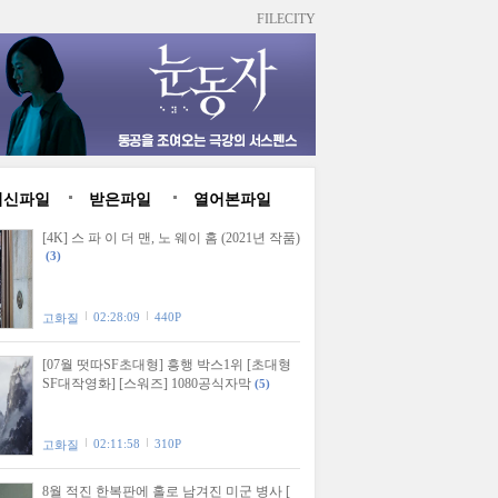
FILECITY
최신파일
받은파일
열어본파일
[4K] 스 파 이 더 맨, 노 웨이 홈 (2021년 작품)
(3)
02:28:09
440P
고화질
[07월 떳따SF초대형] 흥행 박스1위 [초대형
SF대작영화] [스워즈] 1080공식자막
(5)
02:11:58
310P
고화질
8월 적진 한복판에 홀로 남겨진 미군 병사 [