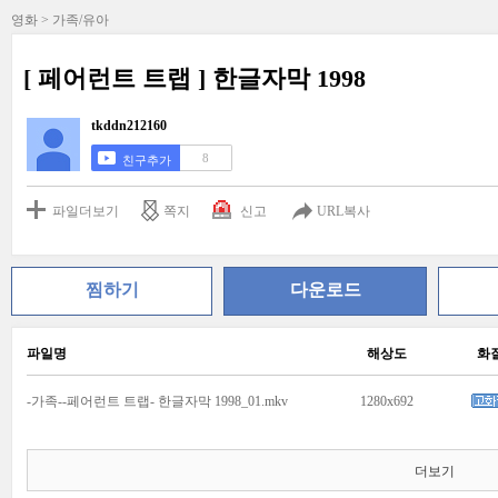
영화 > 가족/유아
[ 페어런트 트랩 ] 한글자막 1998
tkddn212160
8
친구추가
파일더보기
쪽지
신고
URL복사
찜하기
다운로드
파일명
해상도
화
-가족--페어런트 트랩- 한글자막 1998_01.mkv
1280x692
더보기