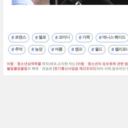
로맨스
멜로
코미디
가족
데니스 퀘이드
추억
농장
여름
캠프
월드
캘리포
아동ㆍ청소년성착취물
제작,배포,소지한 자는
[아동ㆍ청소년의 성보호에 관한 법률
불법촬영물등
의 복제ㆍ전송은
[전기통신사업법 제22조의5]
따라 삭제.접속차단 및