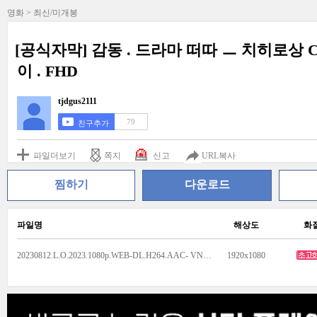
영화 > 최신/미개봉
[공식자막] 감동 . 드라마 떠따 ㅡ 치히로상 Cal
이 . FHD
tjdgus2111
79
친구추가
파일더보기
쪽지
신고
URL복사
찜하기
다운로드
파일명
해상도
화
20230812.L.O.2023.1080p.WEB-DL.H264.AAC- VNLKR.mp4
1920x1080