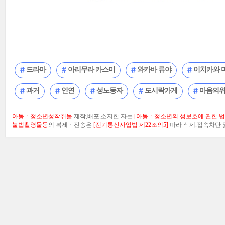
드라마
아리무라 카스미
와카바 류야
이치카와 
과거
인연
성노동자
도시락가게
마음의
아동ㆍ청소년성착취물
제작,배포,소지한 자는
[아동ㆍ청소년의 성보호에 관한 법률
불법촬영물등
의 복제ㆍ전송은
[전기통신사업법 제22조의5]
따라 삭제.접속차단 및