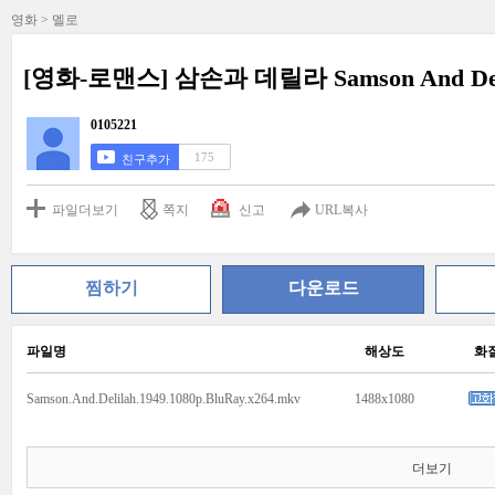
영화 > 멜로
[영화-로맨스] 삼손과 데릴라 Samson And Delil
0105221
175
친구추가
파일더보기
쪽지
신고
URL복사
찜하기
다운로드
파일명
해상도
화
Samson.And.Delilah.1949.1080p.BluRay.x264.mkv
1488x1080
더보기