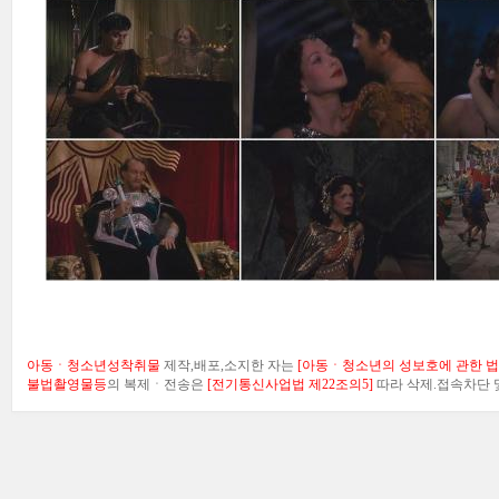
아동ㆍ청소년성착취물
제작,배포,소지한 자는
[아동ㆍ청소년의 성보호에 관한 법률
불법촬영물등
의 복제ㆍ전송은
[전기통신사업법 제22조의5]
따라 삭제.접속차단 및