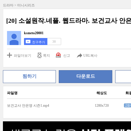
드라마 > 미니시리즈
[20] 소설원작.네플. 웹드라마. 보건교사 안은
ksmeto20001
38
친구추가
파일더보기
쪽지
신고
URL복사
찜하기
다운로드
파일명
해상도
화
보건교사 안은영 시즌1.mp4
1280x720