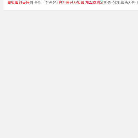
불법촬영물등
의 복제ㆍ전송은
[전기통신사업법 제22조의5]
따라 삭제.접속차단 및