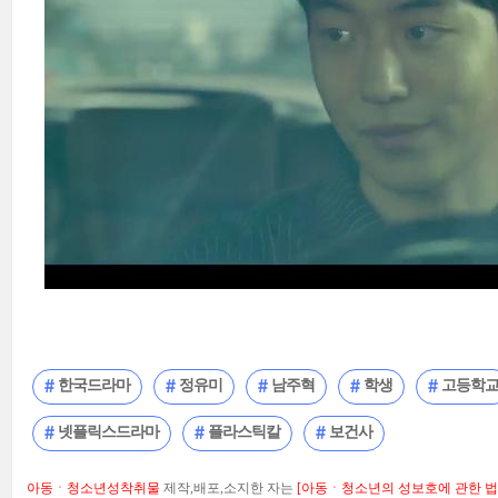
한국드라마
정유미
남주혁
학생
고등학
넷플릭스드라마
플라스틱칼
보건사
아동ㆍ청소년성착취물
제작,배포,소지한 자는
[아동ㆍ청소년의 성보호에 관한 법률