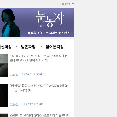
FILECITY
최신파일
받은파일
열어본파일
8월 북미1위 2026년 최고호러 [ Ol블ㄷㅓl드
번 ] 1080p 5.1 완벽자막
(15)
01:50:31
300P
고화질
[정식릴] DC 슈퍼히어로 ((슈.퍼.걸)) 1080p
5.1 공식자막
(6)
01:42:12
290P
고화질
스필버그 SF대작 ((디스 클로저데이)) 1080p