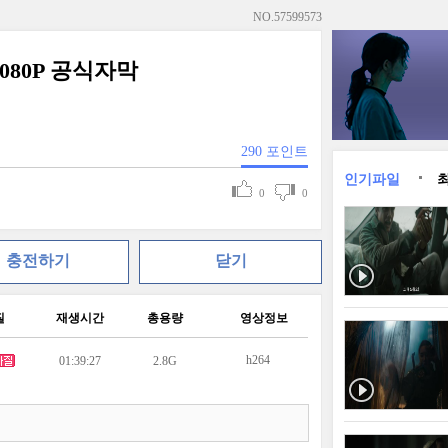
NO.
57599573
1080P 공식자막
290
포인트
인기파일
0
0
충전하기
닫기
질
재생시간
총용량
영상정보
h264
01:39:27
2.8G