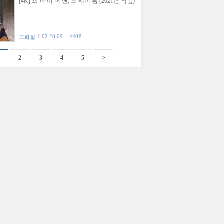
[4K] 스 파 이 더 맨, 노 웨이 홈 (2021년 작품)
02:28:09
440P
고화질
1
2
3
4
5
>