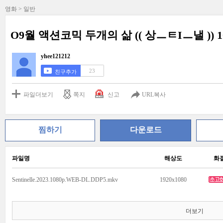
영화 > 일반
O9월 액션코믹 두개의 삶 (( 상ㅡㅌIㅡ낼 )) 
yhee121212
23
친구추가
파일더보기
쪽지
신고
URL복사
찜하기
다운로드
파일명
해상도
화
Sentinelle.2023.1080p.WEB-DL.DDP5.mkv
1920x1080
더보기