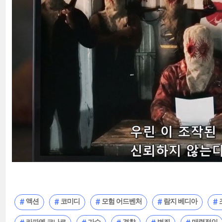
액션
코미디
모험 어드벤처
람지 베디아