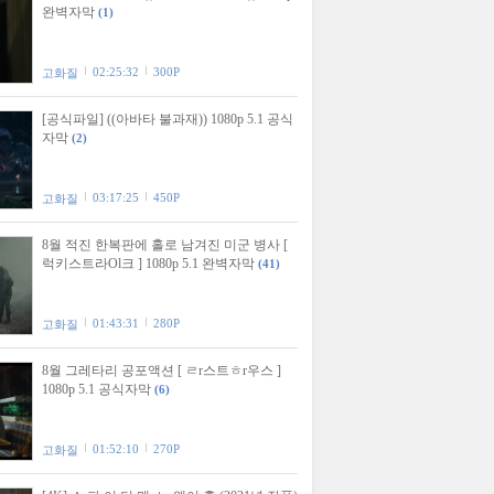
완벽자막
(1)
02:25:32
300P
고화질
[공식파일] ((아바타 불과재)) 1080p 5.1 공식
자막
(2)
03:17:25
450P
고화질
8월 적진 한복판에 홀로 남겨진 미군 병사 [
럭키스트라Ol크 ] 1080p 5.1 완벽자막
(41)
01:43:31
280P
고화질
8월 그레타리 공포액션 [ ㄹr스트ㅎr우스 ]
1080p 5.1 공식자막
(6)
01:52:10
270P
고화질