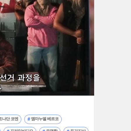
조나단 코엔
엠마누엘 베르코