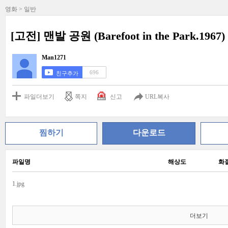
영화 > 일반
[고전] 맨발 공원 (Barefoot in the Park.1967)
Man1271
696
친구추가
파일더보기
쪽지
신고
URL복사
찜하기
다운로드
파일명
해상도
화
1.jpg
더보기