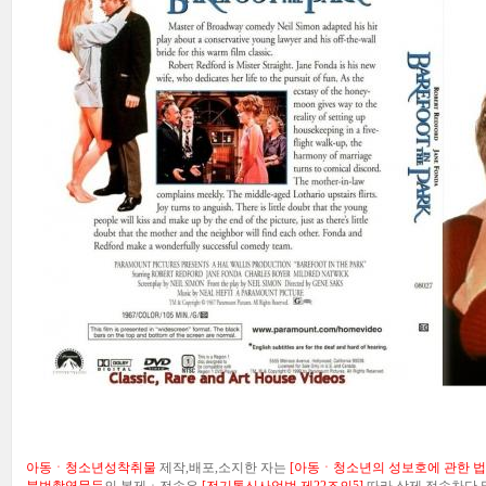
아동ㆍ청소년성착취물
제작,배포,소지한 자는
[아동ㆍ청소년의 성보호에 관한 법률