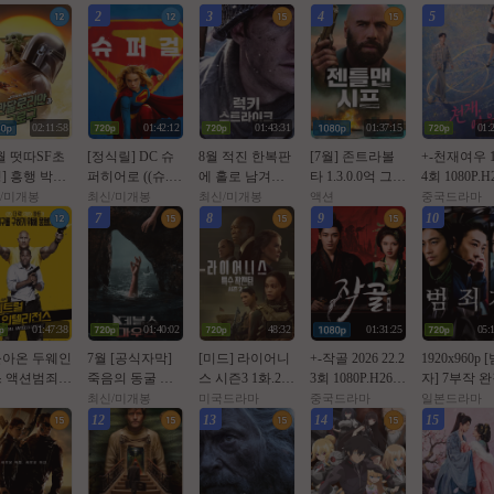
2
3
4
5
02:11:58
01:42:12
01:43:31
01:37:15
01:
7월 떳따SF초
[정식릴] DC 슈
8월 적진 한복판
[7월] 존트라볼
+-천재여우 1
] 흥행 박스1
퍼히어로 ((슈.
에 홀로 남겨진
타 1.3.0.0억 그림
4회 1080P.H2
[초대형SF대
퍼.걸)) 1080p 5.1
미군 병사 [ 럭키
을 훔쳐라 [ 젠틀
AAC [번역
/미개봉
최신/미개봉
최신/미개봉
액션
중국드라마
화] [스워즈]
공식자막
스트라Ol크 ] 108
맨 시프 ]완벽자
글자막첨부]
7
8
9
10
80공식자막
0p 5.1 완벽자막
막
01:47:38
01:40:02
48:32
01:31:25
05:
돌아온 두웨인
7월 [공식자막]
[미드] 라이어니
+-작골 2026 22.2
1920x960p 
 액션범죄 [
죽음의 동굴 목
스 시즌3 1화.202
3회 1080P.H264.
자] 7부작 
럴 잉텔ㄹ1
숨 건 생존[ 데블
6.1080p.한글자
AAC [iQIYI정식
타카하시 잇
최신/미개봉
미국드라마
중국드라마
일본드라마
 ] 공식자막
스 마우스 ]
막
자체자막]
한글자막 20
12
13
14
15
화질 FHD5.