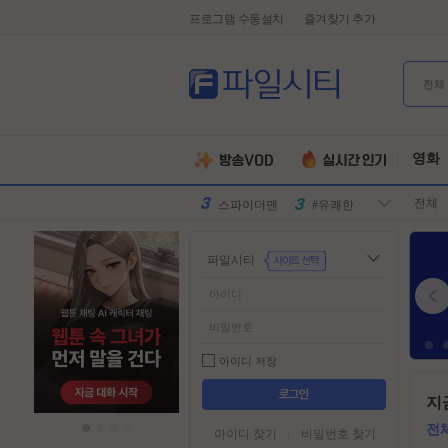
프로그램 수동설치
즐겨찾기 추가
전체
유부녀킬러
#전지현
군체
#넷플릭스
영화
원피스
#디즈니플
전체
러스
스파이더맨
#유쾌한
슈퍼걸
#슈퍼히어
파일시티
로
만달로리안
#외계인
동궁
#파트너
김부장
#귀신
악마는프라
#특수부대
아이디 저장
다를입는다
디스클로저
#소지섭
들
지
어
데이
유부녀킬러
#전지현
가
전
아이디 찾기
비밀번호 찾기
군체
#넷플릭스
기