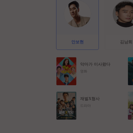
안보현
김남희
악마가 이사왔다
영화
재벌X형사
드라마