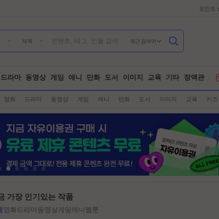
포인트 
최근 검색어
제목
드라마
동영상
게임
애니
만화
도서
이미지
교육
기타
정액관
영화
드라마
동영상
게임
애니
만화
도서
이미지
교육
키즈
금 가장 인기있는 작품
체
영화
드라마
동영상
게임
애니
웹툰