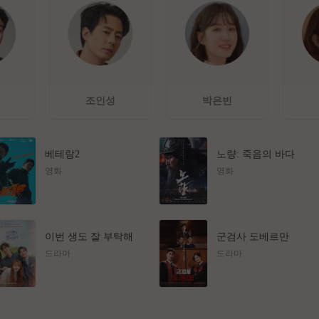
조인성
박은빈
베테랑2
노량: 죽음의 바다
영화
영화
이번 생도 잘 부탁해
군검사 도베르만
드라마
드라마