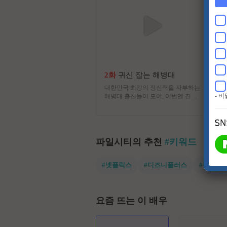
2화
귀신 잡는 해병대
대한민국 최강의 정신력을 자부하는
- 
해병대 출신들이 모여, 이번엔 진짜
귀신을 잡으러 심령 스폿으로 떠난
다! 실제 무속인들이 경험한 기이한
사건과 금기, 그리고 사람들 사이에
떠도는 괴담을 눈앞에서 확인하는 한
여름 납량 오컬트 수색 버라이어티!
파일시티의 추천
#키워드
#넷플릭스
#디즈니플러스
#유쾌한
요즘 뜨는 이 배우