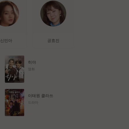
신민아
공효진
히야
영화
이태원 클라쓰
드라마