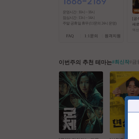
운영시간 : 10시 ~ 18시
점심시간 : 13시 ~ 14시
[공
주말·공휴일 휴무 (1:1문의 24시 운영)
새로
최강
액션
ㅁ1
FAQ
1:1문의
원격지원
시수 
ay D
이번주의 추천 테마는
#
최신작
#
금