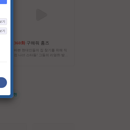
보기
보기
360화
구해줘 홈즈
13화
미스트롯 포유
바쁜 현대인들의 집 찾기를 위해 직
당신의 듀엣 파트너가 되어줄
접 나선 스타들! 그들의 리얼한 발품
롯 포유
중개 배틀
#전지현