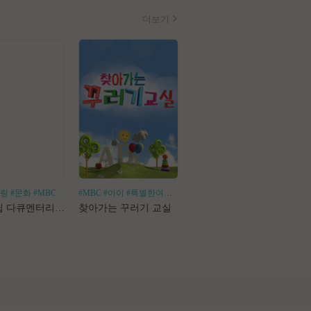
더보기
힐링
#문화
#MBC
#MBC
#아이
#특별한여행
#어린이체험
#나혼산
#1인가구
#1인가정
#독
로드트립 다큐멘터리 마사지로드
찾아가는 꾸러기 교실
나 혼자 산다