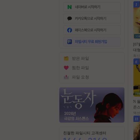
1
무
료
[0
회
대형
원
위 
최신
받은 파일
가
작영
6
입
10
찜한 파일
파일 요청
N 
존스
쎈투
액션
전쑤
11
초고
1
친절한 파일시티 고객센터