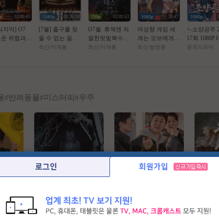
02:05:43
01:35:18
02:01:53
23:47
식자막] O7
[7월] 출구를 찾
O7월. 휴잭맨 처
여성향 게임 세
+-소양공주 2
운 위협과
을 수 없는 움직
절한핏빛복수극
계는 모브에게
17회 1080P.
의미션 [ 떠
이는 호텔 [ MR.
(( _ 로 빈 후 드 _
가혹한 세계입니
4.AAC [번
최신/미개봉
최신/미개봉
최신/방영중
중국드라마
네이떠 제너
K ] 완벽한자막
)) 1080P 완벽자
다 2.E05.260806.
자체자막]
] FHD BluR
막
1080p.WANNA.
5.1
mp4
융
#
반려동물
#
미스터리
#
우주
로그인
회원가입