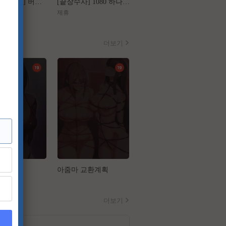
[왕과 사는 남자] 버려진 왕의 마지막 1년
[끝장수사] 1080 하나의 사건 두 명의 용의자
[가화만死성]FHD 가장 익숙한 관계가 무너지는 세 번의 기묘한 순간
제휴
제휴
더보기
업
아줌마 교환계획
음담패설
더보기