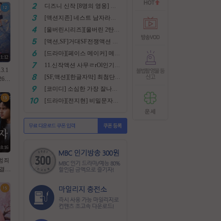
디즈니 신작 [8명의 영웅] 통합본 2022
[액션지존] 네스트 남자라면 한번쯤은 봐야지요
[울버린시리즈][울버린 2탄] 더 울버린 확장판 완벽자막
[액션,SF]거대SF전쟁액션 외계침공 손흥민출현 최강저l작진 [ 지구 저항군 ] 화질자막완벽
[드라마][페이스 메이커] 메달은 딸수없는 국가대표 [김명민.고아라]
21:12
11.신작액션 사무ㄹrOl인기작 ((귀무사 무사시)) FHD 완벽자막
3.1
[SF,액션][한글자막] 최첨단 미래특수부대 초대박 안봄후회함~ 진짜잼있어요 스샷 꼭보세요 1080
64.
기한
[코미디] 소심한 가장 잘나가는 도둑에게 태클걸다 [소지섭.박상면]
[드라마][전지현] 비밀문자로 이어진 두 여인의 삶
18:16
[범죄
완결
세이
26년