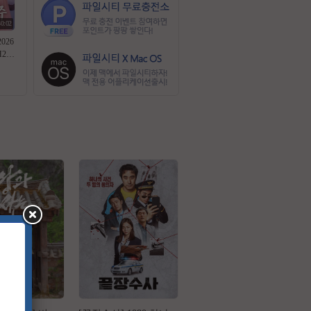
30:02
026
H26
역기