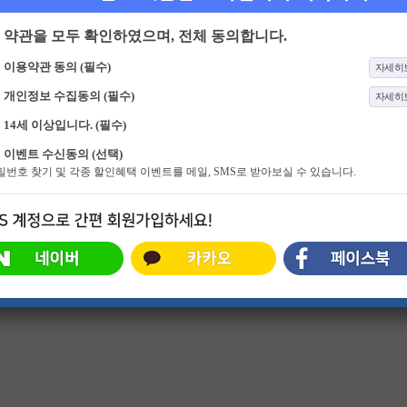
약관을 모두 확인하였으며, 전체 동의합니다.
이용약관 동의 (필수)
자세히
개인정보 수집동의 (필수)
자세히
14세 이상입니다. (필수)
94화
이혼숙려캠프
235화
꼬리에 꼬리를 무는 그날 이야기
이벤트 수신동의 (선택)
인생을 새로고침하기 위한 부부들의
‘너’ 에게 꼭 들려주고 싶어! 친구, 배
비밀번호 찾기 및 각종 할인혜택 이벤트를 메일, SMS로 받아보실 수 있습니다.
이야기 <이혼숙려캠프>
우자, 동료... 세 명의 '이야기꾼'이 스
스로 공부하며 느낀 바를 각자의 '이
야기 친구'(가장 가까운 지인)에게,
가장 일상적인 공간에서 1:1 로 전달
하는 방식의 프로그램
#슈퍼히어로
#외계인
#파트너
#귀신
#특수부대
#소지섭