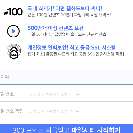
[신현준, 김병만] 현 상 수 배. 2026 (도플갱어 공조 코미디)
[살목지] 절대 살아서 못 나간다 저수지의 끔찍한 비밀
[짱구] HD 서울 하늘 아래서 꿈을 쫓는 짱구의 뜨거운 성장 기록
제휴
제휴
제휴
아이디
비밀번호
위험한 거래 그리고 옆집 여자
신도시 마사지
금의환향
비밀수
비밀번호 확인
300 포인트 지급받고
파일시티 시작하기