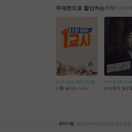
무제한으로 할인하는
전체
드라마
#시사
#교양
#MBC
#나를살리는
#인터뷰
#우리사
나를 살리는 1교시
손석희의 질문
공지사항