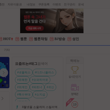
충전
자유이용권
내정보
쿠폰등록
이벤트
친구관리
운세
|
HOT
웹툰
웹툰채팅
BJ방송
성인
기타
퀵메뉴
요즘뜨는
#태그
검색어
#넷플릭스
#디즈니플러스
#유쾌한
#슈퍼히어로
#외계인
#파트너
#귀신
#특수부대
#소지섭
#전지현
8월넷플 소울캐처 스릴러액션신작 ㅡ 용 병 ㅡ 살인 조직 보복 1080P 정식자막