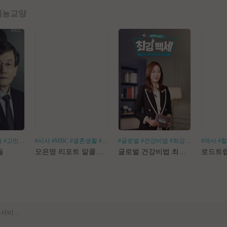
예능
교양
회
#고민거리
#분야별
#시사
#MBC
#결혼생활
#알코올중독
#글로벌
#건강비법
#최강백세
#김경화
#역사
#
[공지] 사이트 내 장기 콘텐츠 정리 작업 진행
들
오은영 리포트 알콜지옥
글로벌 건강비법 최강백세
[공지] 불법 촬영물 등 유통방지를 위한 기술적조치 적용 및 업로드 금지 안내
[공지] 불법 성인컨텐츠 등록 제재 명단 188차
[공지] E북 카테고리 내 도서 분류 서비스 변경 안내
[안내] Edge 브라우저 다운로드 경고 관련 공지