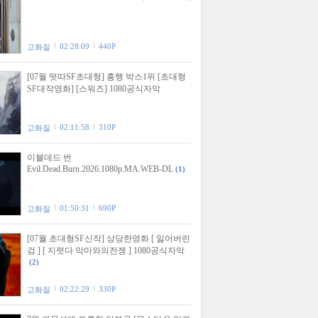
02:28:09
440P
고화질
[07월 떳따SF초대형] 흥행 박스1위 [초대형
SF대작영화] [스워즈] 1080공식자막
02:11:58
310P
고화질
이블데드 번
Evil.Dead.Burn.2026.1080p.MA.WEB-DL
(1)
01:50:31
690P
고화질
[07월 초대형SF신작] 상당한영화 [ 잃어버린
검 ] [ 지렷다 악마와의전쟁 ] 1080공식자막
(2)
02:22:29
330P
고화질