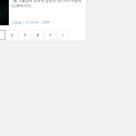
7월 괴물섬에 표류한 일본군 [몬스터 Or일랜
드]완벽자막
01:24:16
280P
고화질
1
2
3
4
5
>