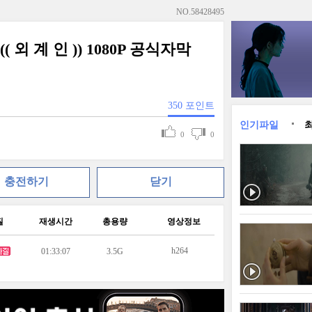
NO.
58428495
외 계 인 )) 1080P 공식자막
350
포인트
인기파일
0
0
충전하기
닫기
질
재생시간
총용량
영상정보
h264
01:33:07
3.5G