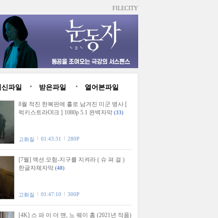
FILECITY
최신파일
받은파일
열어본파일
8월 적진 한복판에 홀로 남겨진 미군 병사 [
럭키스트라Ol크 ] 1080p 5.1 완벽자막
(33)
01:43:31
280P
고화질
[7월] 액션.모험-지구를 지켜라 ( 슈 펴 걸 )
한글자체자막
(48)
01:47:10
300P
고화질
[4K] 스 파 이 더 맨, 노 웨이 홈 (2021년 작품)