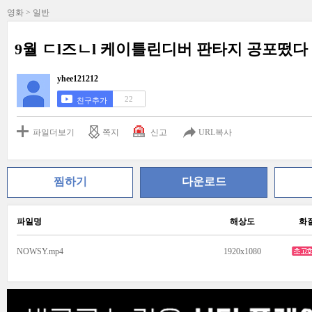
영화 > 일반
9월 ㄷl즈ㄴl 케이틀린디버 판타지 공포떴다 (( 
yhee121212
22
친구추가
파일더보기
쪽지
신고
URL복사
찜하기
다운로드
파일명
해상도
화
NOWSY.mp4
1920x1080