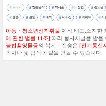
드라마
웹툰원작
박서준
이병헌
김도윤
생존
갈등
폐허
대지진
아파트
서
아동ㆍ청소년성착취물
제작,배포,소지한
에 관한 법률 11조]
따라 형사처벌을 받을 
불법촬영물등
의 복제ㆍ전송은
[전기통신사
속차단 및 법적 처벌을 받을 수 있습니다.