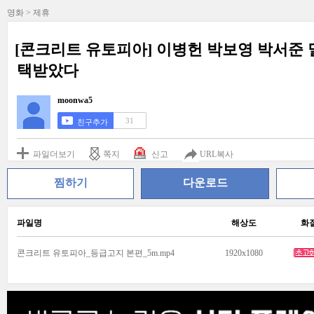
영화 > 제휴
[콘크리트 유토피아] 이병헌 박보영 박서준 
택받았다
moonwa5
31
친구추가
파일더보기
쪽지
신고
URL복사
찜하기
다운로드
파일명
해상도
화
콘크리트 유토피아_등급고지 본편_5m.mp4
1920x1080