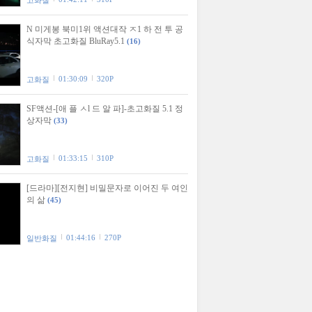
고화질
N 미게봉 북미1위 액션대작 ㅈ1 하 전 투 공
식자막 초고화질 BluRay5.1
(16)
01:30:09
320P
고화질
SF액션-[애 플 ㅅl 드 알 파]-초고화질 5.1 정
상자막
(33)
01:33:15
310P
고화질
[드라마][전지현] 비밀문자로 이어진 두 여인
의 삶
(45)
01:44:16
270P
일반화질