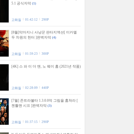
5.1 공식자막
(1)
01:42:12
290P
고화질
[8월]악마지니 사냥꾼 판타지액션[ 미카엘
두 차원의 헌터 ]완벽자막
(4)
01:59:23
300P
고화질
[4K] 스 파 이 더 맨, 노 웨이 홈 (2021년 작품)
02:28:09
440P
고화질
[7월] 존트라볼타 1.3.0.0억 그림을 훔쳐라 [
젠틀맨 시프 ]완벽자막
(3)
01:37:15
290P
고화질