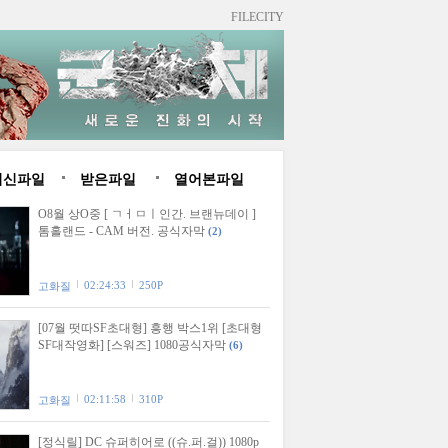
FILECITY
최신파일
받은파일
열어본파일
O8월 상O중 [ ㄱㅓㅁㅣ인간. 브랜뉴데이 ]
톰홀랜드 - CAM 버전. 공식자막
(2)
02:24:33
250P
고화질
[07월 떳따SF초대형] 흥행 박스1위 [초대형
SF대작영화] [스워즈] 1080공식자막
(6)
02:11:58
310P
고화질
[정식릴] DC 슈퍼히어로 ((슈.퍼.걸)) 1080p