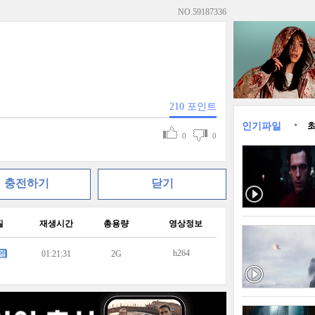
NO.
59187336
210
포인트
인기파일
0
0
충전하기
닫기
질
재생시간
총용량
영상정보
h264
01:21:31
2G