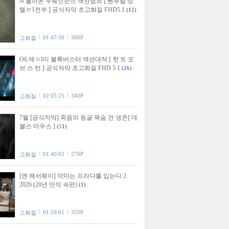
N 돌아온 두웨인존스 액션범죄 [ 쎈투럴 잉
텔ㄹ1전쑤 ] 공식자막 초고화질 FHD5.1
(12)
01:47:38
300P
고화질
O6.제ㅇI미 블록버스터 액션대작 [ 핫 트 오
브 스 턴 ] 공식자막 초고화질 FHD 5.1
(26)
02:05:25
340P
고화질
7월 [공식자막] 죽음의 동굴 목숨 건 생존[ 데
블스 마우스 ]
(51)
01:40:02
270P
고화질
[앤 해서웨이] 악마는 프라다를 입는다 2.
2026 (20년 만의 속편)
(1)
01:59:01
320P
고화질