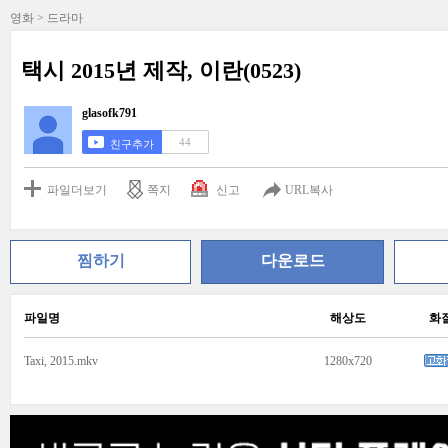
영화 > 드라마
택시 2015년 제작, 이란(0523)
glasofk791
44
친구추가
파일더보기
쪽지
신고
URL복사
찜하기
다운로드
파일명
해상도
화
Taxi, 2015.mkv
1280x720