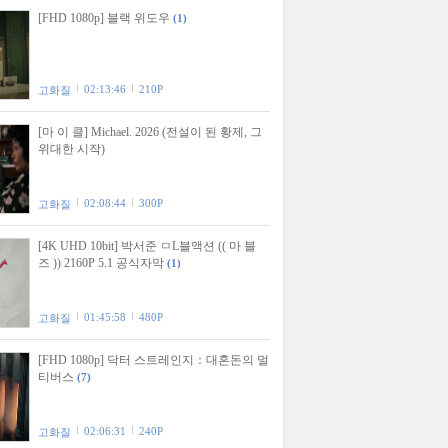
[FHD 1080p] 블랙 위도우
(1)
02:13:46
210P
고화질
[마 이 클] Michael. 2026 (전설이 된 황제, 그
위대한 시작)
02:08:44
300P
고화질
[4K UHD 10bit] 박서준 ㅁL블액션 (( 마 블
즈 )) 2160P 5.1 공식자막
(1)
01:45:58
480P
고화질
[FHD 1080p] 닥터 스트레인지：대혼돈의 멀
티버스
(7)
02:06:31
240P
고화질