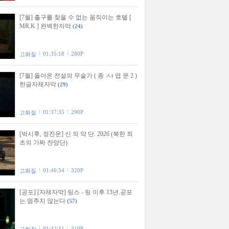
[7월] 출구를 찾을 수 없는 움직이는 호텔 [
MR.K ] 완벽한자막
(24)
01:35:18
280P
고화질
[7월] 돌아온 전설의 무술가 ( 종 ㅅr 엽 문 2 )
한글자체자막
(29)
01:37:35
290P
고화질
[박시후, 정진운] 신 의 악 단. 2026 (북한 최
초의 가짜 찬양단)
01:46:54
320P
고화질
[공포] [자체자막] 링스 - 링 이후 13년.공포
는 멈추지 않는다
(57)
01:42:11
310P