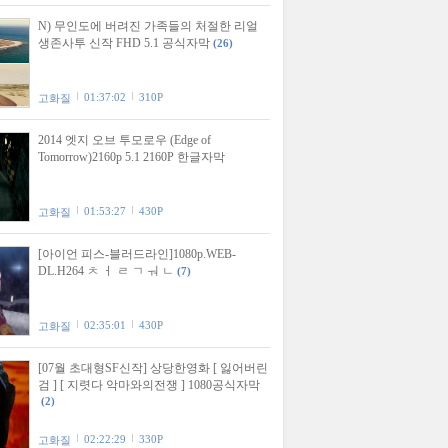
N) 무인도에 버려진 가족들의 처절한 리얼
생존사투 신작 FHD 5.1 공식자막
(26)
01:37:02
310P
고화질
2014 엣지 오브 투모로우 (Edge of
Tomorrow)2160p 5.1 2160P 한글자막
01:53:27
430P
고화질
[아이언 피스-블러드라인]1080p.WEB-
DL.H264 ㅊ ㅓ ㄹ ㄱ ㅝ ㄴ
(7)
02:35:01
430P
고화질
[07월 초대형SF신작] 상당한영화 [ 잃어버린
검 ] [ 지렷다 악마와의전쟁 ] 1080공식자막
(2)
02:22:29
330P
고화질