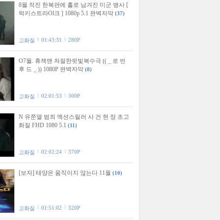
8월 적진 한복판에 홀로 남겨진 미군 병사 [
럭키스트라Ol크 ] 1080p 5.1 완벽자막
(37)
01:43:31
280P
고화질
O7월. 휴잭맨 처절한핏빛복수극 (( _ 로 빈
후 드 _ )) 1080P 완벽자막
(8)
02:01:53
300P
고화질
N 유쭌열 범죄 액션스릴러 사 건 현 장 초고
화질 FHD 1080 5.1
(11)
02:02:24
370P
고화질
[보자] 태양은 움직이지 않는다 11월
(10)
01:51:02
320P
고화질