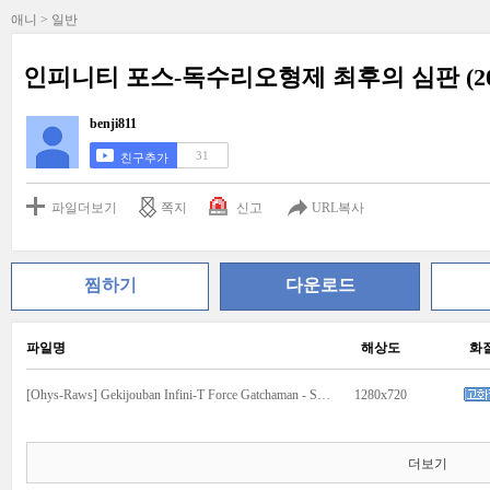
애니 > 일반
인피니티 포스-독수리오형제 최후의 심판 (201
benji811
31
친구추가
파일더보기
쪽지
신고
URL복사
찜하기
다운로드
파일명
해상도
화
[Ohys-Raws] Gekijouban Infini-T Force Gatchaman - Saraba Tomo yo (BD 1280x720 x264 AAC).mp4
1280x720
더보기