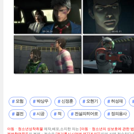
모험
박상우
신정훈
오현기
허성재
결전
시공
적
전설의히어로
정의용사
아동ㆍ청소년성착취물
제작,배포,소지한 자는
[아동ㆍ청소년의 성보호에 관한 법률