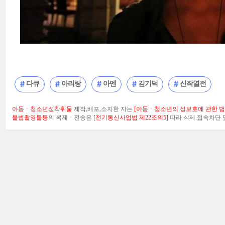
다큐
아리랑
아멘
김기덕
신작열전
아동ㆍ청소년성착취물
제작,배포,소지한 자는
[아동ㆍ청소년의 성보호에 관한 법률
불법촬영물등
의 복제ㆍ전송은
[전기통신사업법 제22조의5]
따라 삭제.접속차단 및