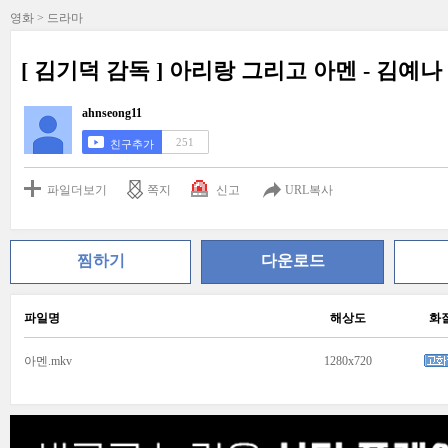
영화 > 드라마
[ 김기덕 감독 ] 아리랑 그리고 아멘 - 김예나 -
ahnseong11
251
친구추가
파일더보기
쪽지
신고
URL복사
찜하기
다운로드
파일명
해상도
화
아멘.mkv
1280x720