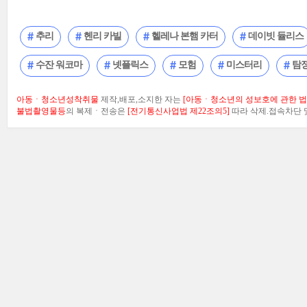
추리
헨리 카빌
헬레나 본햄 카터
데이빗 듈리스
수잔 워코마
넷플릭스
모험
미스터리
탐
아동ㆍ청소년성착취물
제작,배포,소지한 자는
[아동ㆍ청소년의 성보호에 관한 법률
불법촬영물등
의 복제ㆍ전송은
[전기통신사업법 제22조의5]
따라 삭제.접속차단 및