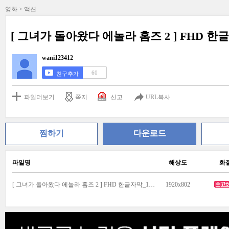
영화 > 액션
[ 그녀가 돌아왔다 에놀라 홈즈 2 ] FHD 한
wani123412
60
친구추가
파일더보기
쪽지
신고
URL복사
찜하기
다운로드
파일명
해상도
화
[ 그녀가 돌아왔다 에놀라 홈즈 2 ] FHD 한글자막_1.mkv
1920x802