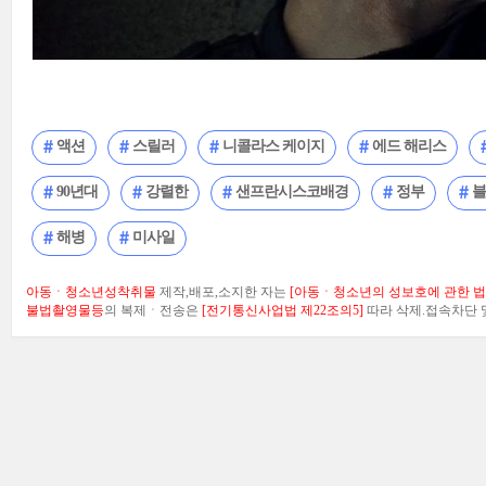
액션
스릴러
니콜라스 케이지
에드 해리스
90년대
강렬한
샌프란시스코배경
정부
블
해병
미사일
아동ㆍ청소년성착취물
제작,배포,소지한 자는
[아동ㆍ청소년의 성보호에 관한 법률
불법촬영물등
의 복제ㆍ전송은
[전기통신사업법 제22조의5]
따라 삭제.접속차단 및