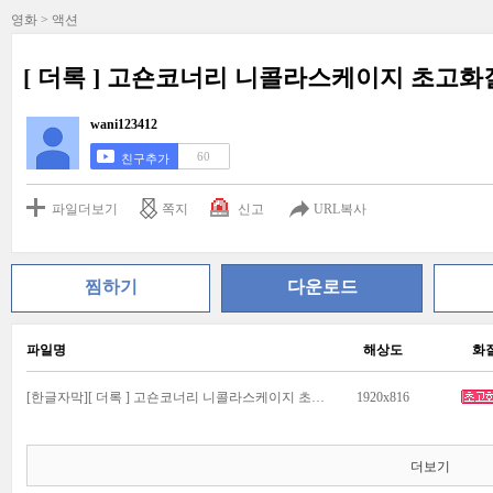
영화 > 액션
[ 더록 ] 고숀코너리 니콜라스케이지 초고
wani123412
60
친구추가
파일더보기
쪽지
신고
URL복사
찜하기
다운로드
파일명
해상도
화
[한글자막][ 더록 ] 고숀코너리 니콜라스케이지 초고화질_1.mkv
1920x816
더보기