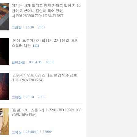
여기는 내게 맡기고 먼저 가라고 말한 지 10
년이 지났더니 전설이 되어 있었
다.E06.260808.720p.H264-F1RST
23:36
700P
고화질
[인생] 드루아가의 탑 [1기-2기] 완결 -모험
스릴러 액션-
(11)
09:54:31
830P
일반화질
[2026-07] 영민 0명 스타트 변경 영주님 01
(HD 1280x720 x264)
25:10
700P
고화질
[완결] 닥터 스톤 3기 1~22화 (BD 1920x1080
x265-10Bit Flac)
08:48:10
2700P
고화질