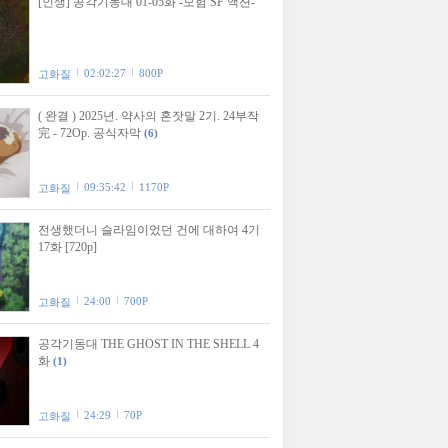
[인생] 공각기동대 01-05화 -모험 SF 액션-
02:02:27
800P
고화질
( 완결 ) 2025년. 약사의 혼잣말 2기. 24부작
完 - 72Op. 공식자막
(6)
09:35:42
1170P
고화질
전생했더니 슬라임이었던 건에 대하여 4기
17화 [720p]
24:00
700P
고화질
공각기동대 THE GHOST IN THE SHELL 4
화
(1)
24:29
70P
고화질