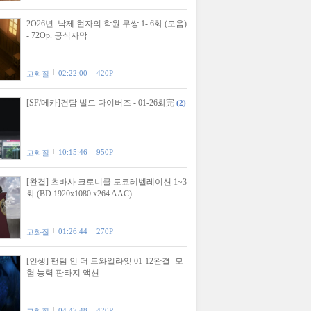
2O26년. 낙제 현자의 학원 무쌍 1- 6화 (모음)
- 72Op. 공식자막
02:22:00
420P
고화질
[SF/메카]건담 빌드 다이버즈 - 01-26화完
(2)
10:15:46
950P
고화질
[완결] 츠바사 크로니클 도쿄레벨레이션 1~3
화 (BD 1920x1080 x264 AAC)
01:26:44
270P
고화질
[인생] 팬텀 인 더 트와일라잇 01-12완결 -모
험 능력 판타지 액션-
04:47:48
420P