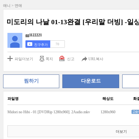
애니 > 연애
미도리의 나날 01-13완결 [우리말 더빙] -
gg1122221
70
친구추가
파일더보기
쪽지
신고
URL복사
찜하기
다운로드
파일명
해상도
화
Midori no Hibi - 01 [DVDRip 1280x960]. 2Audio.mkv
1280x960
더보기