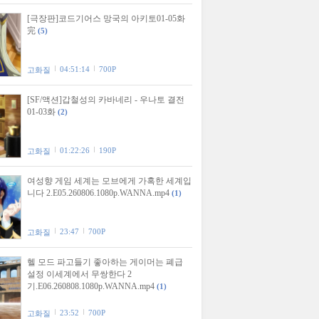
[극장판]코드기어스 망국의 아키토01-05화
完
(5)
04:51:14
700P
고화질
[SF/액션]갑철성의 카바네리 - 우나토 결전
01-03화
(2)
01:22:26
190P
고화질
여성향 게임 세계는 모브에게 가혹한 세계입
니다 2.E05.260806.1080p.WANNA.mp4
(1)
23:47
700P
고화질
헬 모드 파고들기 좋아하는 게이머는 폐급
설정 이세계에서 무쌍한다 2
기.E06.260808.1080p.WANNA.mp4
(1)
23:52
700P
고화질