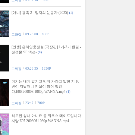
고화질
[애니] 용족 2 - 망자의 눈동자 (2025)
(1)
09:28:00
850P
고화질
[인생] 은하영웅전설 [극장판] 1기-3기 완결 -
전쟁물 SF 액션-
(8)
03:28:35
1830P
고화질
여기는 내게 맡기고 먼저 가라고 말한 지 10
년이 지났더니 전설이 되어 있었
다.E06.260808.1080p.WANNA.mp4
(1)
23:47
700P
고화질
히로인 성녀 아니요 올 워크스 메이드입니다
자랑.E07.260806.1080p.WANNA.mp4