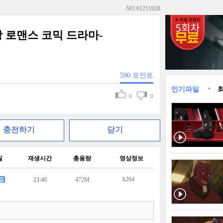
NO.
61211028
일상 로맨스 코믹 드라마-
590
포인트
인기파일
0
0
충전하기
닫기
질
재생시간
총용량
영상정보
h264
23:40
472M