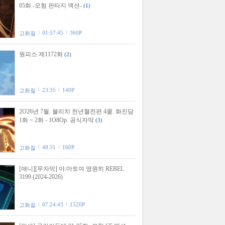
05화 -모험 판타지 액션-
(1)
01:57:45
360P
고화질
원피스 제1172화
(2)
23:35
140P
고화질
2O26년 7월. 블리치 천년혈전편 4쿨. 화진담
1화 ~ 2화 - 1O8Op. 공식자막
(3)
48:31
160P
고화질
[애니][무자막] 야:마토여 영원히 REBEL
3199 (2024-2026)
07:24:43
1520P
고화질