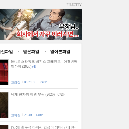
FILECITY
최신파일
받은파일
열어본파일
[애니] 스타워즈 비전스 프레젠츠 - 아홉번째
제다이 (2026)
(4)
03:31:36
240P
고화질
낙제 현자의 학원 무쌍 (2026) - 07화
23:40
140P
고화질
[인생] 촌구석 아저씨 검성이 되다 [2기] 01-