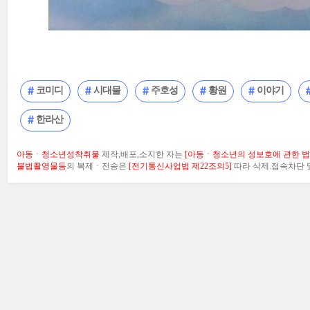
코미디
시대물
주호성
황원
이야기
한라산
아동ㆍ청소년성착취물
제작,배포,소지한 자는
[아동ㆍ청소년의 성보호에 관한 법률
불법촬영물등
의 복제ㆍ전송은
[전기통신사업법 제22조의5]
따라 삭제.접속차단 및