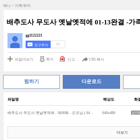
애니 > 가족/유아
배추도사 무도사 옛날옛적에 01-13완결 -가
gg1122221
70
친구추가
파일더보기
쪽지
신고
URL복사
찜하기
다운로드
파일명
해상도
화
배추도사 무도사 옛날옛적에 - 제00화 - 오프닝.( 640x480 ).avi
640x480
더보기