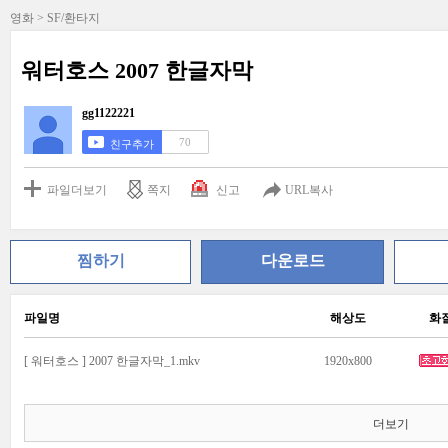
영화 > SF/환타지
워터호스 2007 한글자막
gg1122221
70
친구추가
파일더보기
쪽지
신고
URL복사
찜하기
다운로드
파일명
해상도
화
[ 워터호스 ] 2007 한글자막_1.mkv
1920x800
더보기