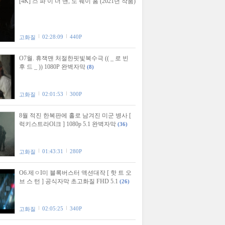
[4K] 스 파 이 더 맨, 노 웨이 홈 (2021년 작품)
02:28:09
440P
고화질
O7월. 휴잭맨 처절한핏빛복수극 (( _ 로 빈
후 드 _ )) 1080P 완벽자막
(8)
02:01:53
300P
고화질
8월 적진 한복판에 홀로 남겨진 미군 병사 [
럭키스트라Ol크 ] 1080p 5.1 완벽자막
(36)
01:43:31
280P
고화질
O6.제ㅇI미 블록버스터 액션대작 [ 핫 트 오
브 스 턴 ] 공식자막 초고화질 FHD 5.1
(26)
02:05:25
340P
고화질