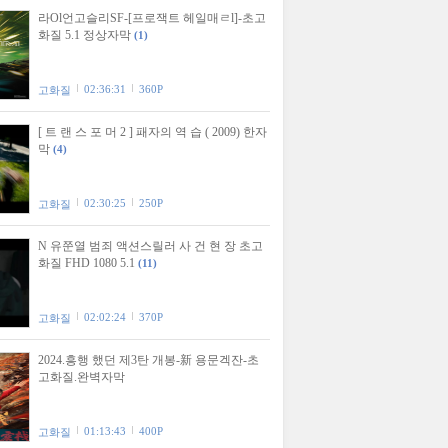
라Ol언고슬리SF-[프로잭트 헤일매ㄹl]-초고
화질 5.1 정상자막
(1)
02:36:31
360P
고화질
[ 트 랜 스 포 머 2 ] 패자의 역 습 ( 2009) 한자
막
(4)
02:30:25
250P
고화질
N 유쭌열 범죄 액션스릴러 사 건 현 장 초고
화질 FHD 1080 5.1
(11)
02:02:24
370P
고화질
2024.흥행 했던 제3탄 개봉-新 용문겍잔-초
고화질.완벽자막
01:13:43
400P
고화질