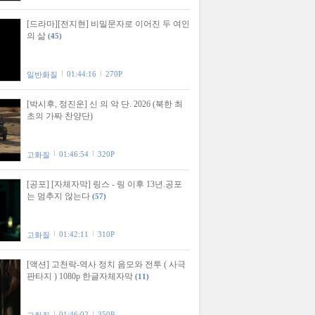
[드라마][전지현] 비밀문자로 이어진 두 여인
의 삶
(45)
01:44:16
270P
일반화질
[박시후, 정진운] 신 의 악 단. 2026 (북한 최
초의 가짜 찬양단)
01:46:54
320P
고화질
[공포] [자체자막] 링스 - 링 이후 13년.공포
는 멈추지 않는다
(57)
01:42:11
310P
고화질
[액션] 고천락-역사 정치 음모와 전투 ( 사극
판타지 ) 1080p 한글자체자막
(11)
01:46:02
350P