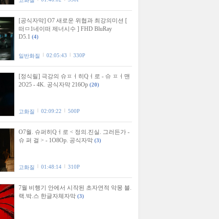
고화질
[공식자막] O7 새로운 위협과 최강의미션 [
떠ㅁ1네이떠 제너시수 ] FHD BluRay
D5.1
(4)
02:05:43
330P
일반화질
[정식릴] 극강의 슈ㅍㅓ히Qㅓ로 - 슈 ㅍㅓ맨
2O25 - 4K. 공식자막 216Op
(20)
02:09:22
500P
고화질
O7월. 슈퍼히Qㅓ로 < 정의.진실. 그러든가 -
슈 퍼 걸 > - 1O8Op. 공식자막
(3)
01:48:14
310P
고화질
7월 비행기 안에서 시작된 초자연적 악몽 블.
랙.박.스 한글자체자막
(3)