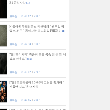
5.1 공식자막
(1)
01:42:12
290P
고화질
N 돌아온 두웨인존스 액션범죄 [ 쎈투럴 잉
텔ㄹ1전쑤 ] 공식자막 초고화질 FHD5.1
(11)
01:47:38
300P
고화질
7월 [공식자막] 죽음의 동굴 목숨 건 생존[ 데
블스 마우스 ]
(50)
01:40:02
270P
고화질
[7월] 존트라볼타 1.3.0.0억 그림을 훔쳐라 [
젠틀맨 시프 ]완벽자막
01:37:15
290P
고화질