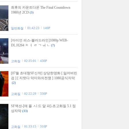
최후의 카운트다운 The Final Countdown
1980년 2CD
(3)
01:42:23
140P
일반화질
[아이언 피스-블러드라인]1080p.WEB-
DL.H264 ㅊ ㅓ ㄹ ㄱ ㅝ ㄴ
(7)
02:35:01
430P
고화질
[07월 초대형SF신작] 상당한영화 [ 잃어버린
검 ] [ 지렷다 악마와의전쟁 ] 1080공식자막
(2)
02:22:29
330P
고화질
SF액션-[애 플 ㅅl 드 알 파]-초고화질 5.1 정
상자막
(33)
01:33:15
310P
고화질