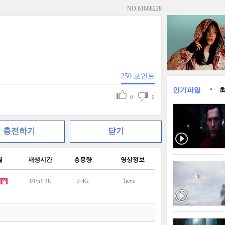
NO.
61668228
250
포인트
인기파일
0
0
충전하기
닫기
질
재생시간
총용량
영상정보
hevc
01:51:48
2.4G