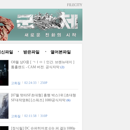
FILECITY
최신파일
받은파일
열어본파일
O8월 상O중 [ ㄱㅓㅁㅣ인간. 브랜뉴데이 ]
톰홀랜드 - CAM 버전. 공식자막
(2)
02:24:33
250P
고화질
[07월 떳따SF초대형] 흥행 박스1위 [초대형
SF대작영화] [스워즈] 1080공식자막
(6)
02:11:58
310P
고화질
[정식릴] DC 슈퍼히어로 ((슈.퍼.걸)) 1080p