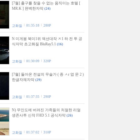
[7월] 출구를 찾을 수 없는 움직이는 호텔 [
MR.K ] 완벽한자막
(24)
01:35:18
280P
고화질
N 미게봉 북미1위 액션대작 ㅈ1 하 전 투 공
식자막 초고화질 BluRay5.1
(16)
01:30:09
320P
고화질
[7월] 돌아온 전설의 무술가 ( 종 ㅅr 엽 문 2 )
한글자체자막
(29)
01:37:35
290P
고화질
N) 무인도에 버려진 가족들의 처절한 리얼
생존사투 신작 FHD 5.1 공식자막
(26)
01:37:02
310P
고화질