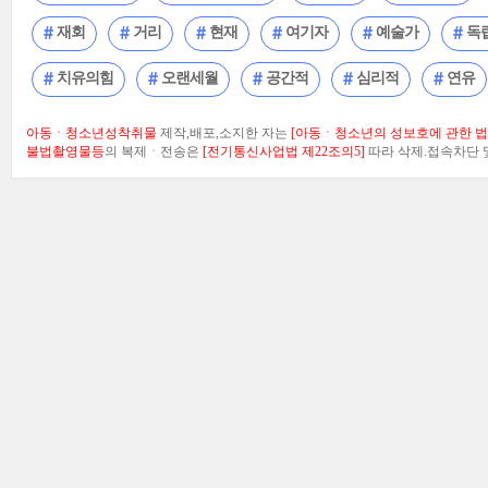
재회
거리
현재
여기자
예술가
독
치유의힘
오랜세월
공간적
심리적
연유
아동ㆍ청소년성착취물
제작,배포,소지한 자는
[아동ㆍ청소년의 성보호에 관한 법률
불법촬영물등
의 복제ㆍ전송은
[전기통신사업법 제22조의5]
따라 삭제.접속차단 및