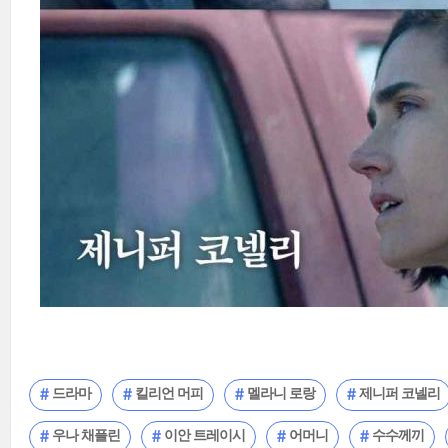
드라마
킬리언 머피
멜라니 로랑
제니퍼 코넬리
우나 채플린
이안 트레이시
어머니
수수께끼